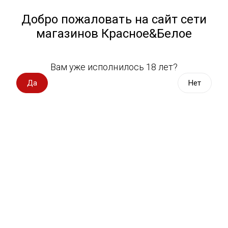
Работа у нас
Назад
Добро пожаловать на сайт сети
магазинов Красное&Белое
Всё для пикника
Спецпредложения
Вам уже исполнилось 18 лет?
Нарезка
Вино импорт
Да
Нет
Вино Россия
Магазин не выбран
Выберите магазин, чтобы увидеть актуальный каталог
Вино с оценкой
товаров.
Выбрать магазин
Вино игристое, вермут
Водка, настойки
Фильтры
Виски, бурбон
Сортировать:
По популярности
Коньяк, бренди