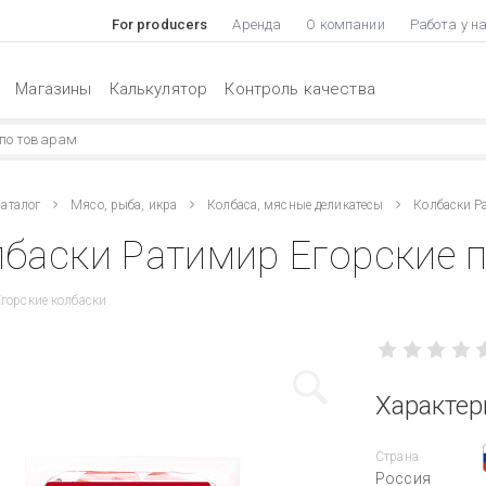
For producers
Аренда
О компании
Работа у н
Магазины
Калькулятор
Контроль качества
аталог
Мясо, рыба, икра
Колбаса, мясные деликатесы
Колбаски Р
баски Ратимир Егорские п
горские колбаски
Характер
Страна
Россия