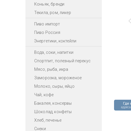
Коньяк, бренди
Текила, ром, ликер
Пиво импорт
Пиво Россия
Энергетики, коктейли
Вода, соки, напитки
Спортпит, полезный перекус
Мясо, рыба, икра
Заморозка, мороженое
Молоко, сыры, яйцо
Чай, кофе
Бакалея, консервы
Где 
адреса
Шоколад, конфеты
Хлеб, печенье
Снеки