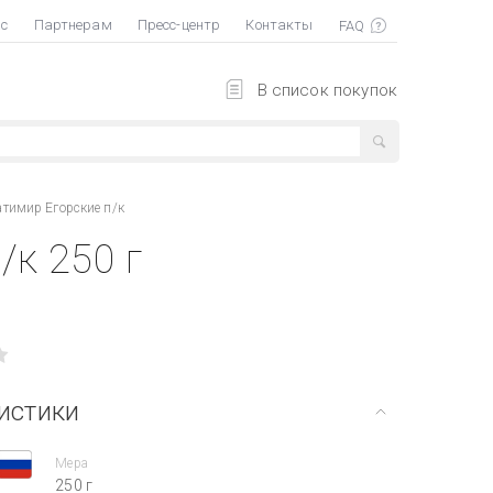
ас
Партнерам
Пресс-центр
Контакты
В список покупок
атимир Егорские п/к
/к 250 г
истики
Мера
250 г