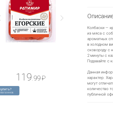
Описани
Колбаски — и
из мяса с со
ароматных сп
в холодном ви
сковороду с 
2 минуты с к
Подавайте с 
Данная инфор
119
.99
₽
характер. Хар
могут отличат
количество то
купить?
 магазинов
публичной оф