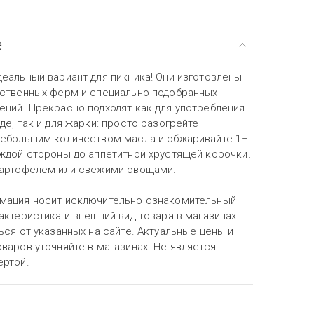
е
деальный вариант для пикника! Они изготовлены
бственных ферм и специально подобранных
еций. Прекрасно подходят как для употребления
де, так и для жарки: просто разогрейте
небольшим количеством масла и обжаривайте 1–
аждой стороны до аппетитной хрустящей корочки.
картофелем или свежими овощами.
мация носит исключительно ознакомительный
актеристика и внешний вид товара в магазинах
ься от указанных на сайте. Актуальные цены и
варов уточняйте в магазинах. Не является
ертой.