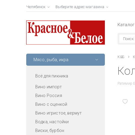
Челябинск
Выберите адрес магазина
Каталог
К&Б
К
Мясо, рыба, икра
Кол
Всё для пикника
Ратимир Е
Вино импорт
Вино Россия
Вино с оценкой
Вино игристое, вермут
Водка, настойки
Виски, бурбон