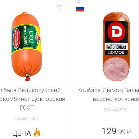
2
лбаса Великолукский
Колбаса Дымов Балы
окомбинат Докторская
варено-копчена
ГОСТ
Россия, 330 г
Россия, 400 г
129
.99
₽
ЦЕНА