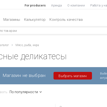
For producers
Аренда
О компании
Работа у н
Магазины
Калькулятор
Контроль качества
аталог
Мясо, рыба, икра
сные деликатесы
Выбе
Магазин не выбран
Выбрать магазин
акту
вать:
По популярности