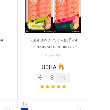
ая
Карпаччо из индейки
Премиум нарезка с/к
Россия, 85 г
ЦЕНА
15