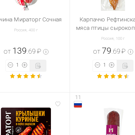
чина Мираторг Сочная
Карпаччо Рефтинска
мяса птицы сырокоп
Россия, 400 г
Россия, 100 г
139
79
от
.69
₽
от
.69
₽
i
i
11