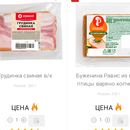
Грудинка свиная в/к
Буженина Равис из 
птицы варено копч
Россия, 250 г
Россия, 350 г
ЦЕНА
ЦЕНА