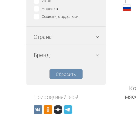
1
Икра
Нарезка
Сосиски, сардельки
Страна
Бренд
Сбросить
Ко
мяс
Присоединяйтесь!