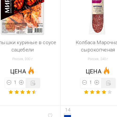
лышки куриные в соусе
Колбаса Марочн
сацебели
сырокопченая
Россия, 300 г
Россия, 240 г
ЦЕНА
ЦЕНА
14