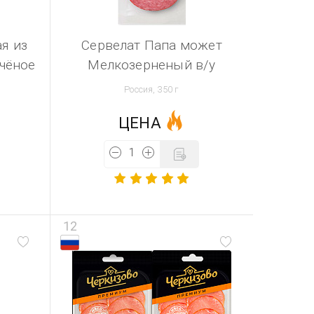
я из
Сервелат Папа может
чёное
Мелкозерненый в/у
Россия, 350 г
ЦЕНА
12