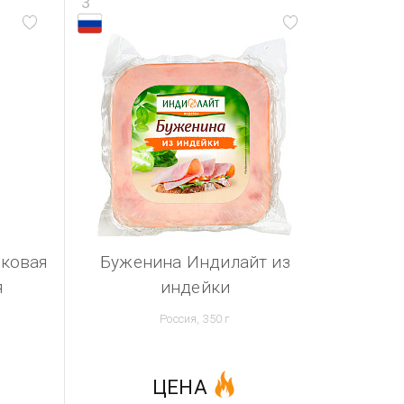
3
ковая
Буженина Индилайт из
я
индейки
Россия, 350 г
ЦЕНА