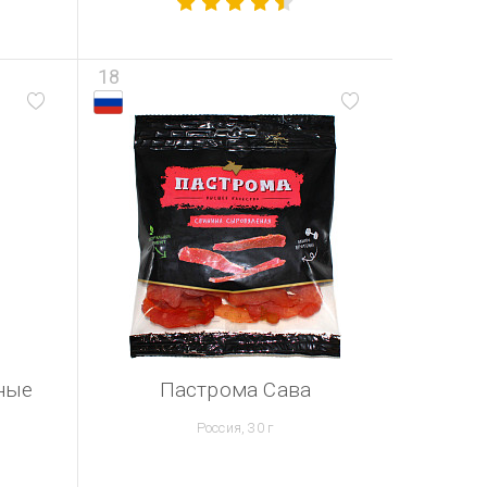
18
ные
Пастрома Сава
Россия, 30 г