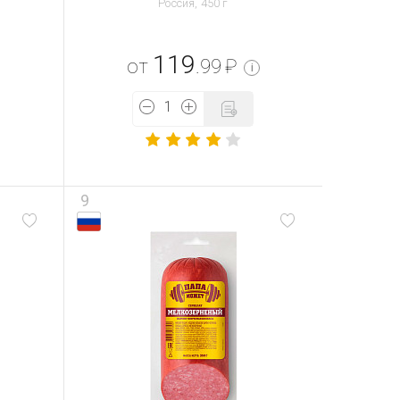
Россия, 450 г
119
от
.99
₽
i
9