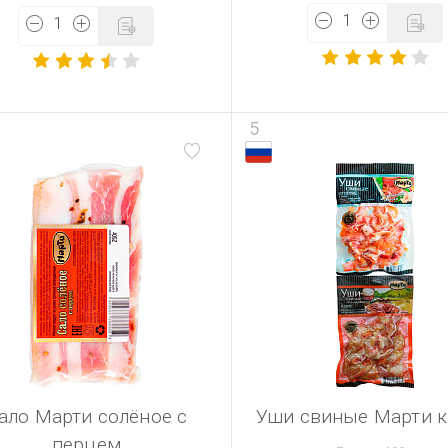
5
ало Марти солёное с
Уши свиные Марти к
перцем