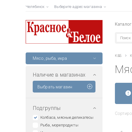
Челябинск
Выберите адрес магазина
Каталог
К&Б
К
Мясо, рыба, икра
Мя
Наличие в магазинах
Выбрать магазин
Подгруппы
Сортиро
Колбаса, мясные деликатесы
Рыба, морепродукты