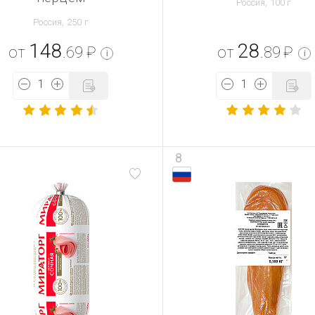
Россия, 100 г
Россия, 250 г
148
28
от
.69
₽
от
.89
₽
i
i
8