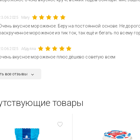
23.06.2025
Mary
Очень вкусное мороженое. Беру на постоянной основе. Не дорого
раскрученное мороженое из тик ток, так ещё и бегать по всему го
20.06.2025
Абдулла
очень вкусное мороженое плюс дёшево советую всем
ть все отзывы
утствующие товары