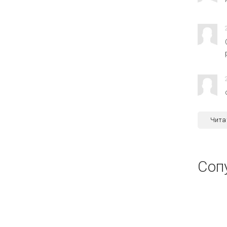
Чита
Соп