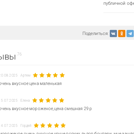
публичной оф
Поделиться:
ывы
76
20.08.2025
Артем
очень вкусное цена маленькая
15.07.2025
Елена
очень вкусное мороженое,цена смешная 29 р
14.07.2025
Гордей
мороженое очень вкусное круче всяких льдов бонпари. мне зашл