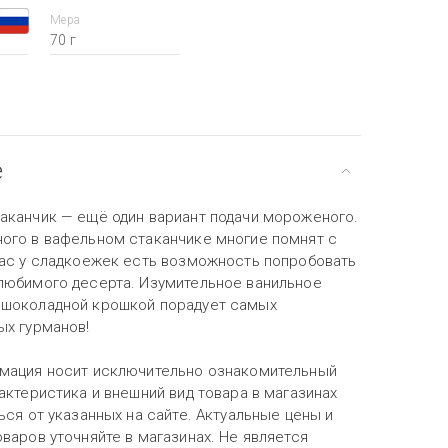
Мера
70 г
е
аканчик — ещё один вариант подачи мороженого.
ого в вафельном стаканчике многие помнят с
час у сладкоежек есть возможность попробовать
любимого десерта. Изумительное ванильное
шоколадной крошкой порадует самых
ых гурманов!
мация носит исключительно ознакомительный
актеристика и внешний вид товара в магазинах
ься от указанных на сайте. Актуальные цены и
варов уточняйте в магазинах. Не является