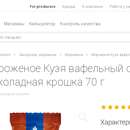
For producers
Аренда
О компании
Работа у н
Магазины
Калькулятор
Контроль качества
аталог
Заморозка, мороженое
Мороженое
Мороженое Кузя вафел
роженое Кузя вафельный 
оладная крошка 70 г
коладной крошкой
Характер