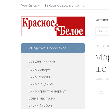
Челябинск
Выберите адрес магазина
Каталог
К&Б
К
Заморозка, мороженое
Мо
Всё для пикника
шок
Вино импорт
Вино Россия
Кузя с шо
Вино с оценкой
Вино игристое, вермут
Водка, настойки
Виски, бурбон