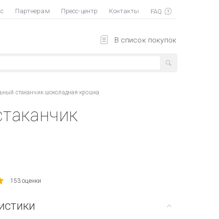
ас
Партнерам
Пресс-центр
Контакты
В список покупок
ьный стаканчик шоколадная крошка
стаканчик
153 оценки
истики