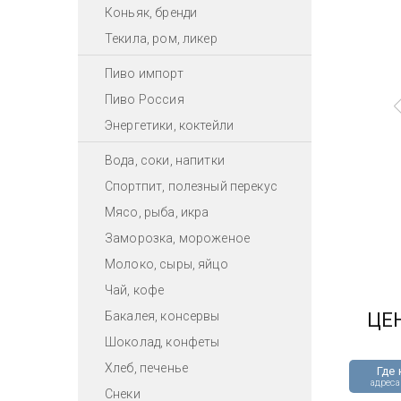
Коньяк, бренди
Текила, ром, ликер
Пиво импорт
Пиво Россия
Энергетики, коктейли
Вода, соки, напитки
Спортпит, полезный перекус
Мясо, рыба, икра
Заморозка, мороженое
Молоко, сыры, яйцо
Чай, кофе
Бакалея, консервы
ЦЕ
Шоколад, конфеты
Хлеб, печенье
Где 
адреса
Снеки