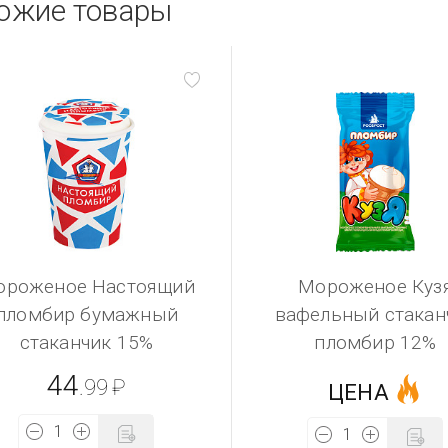
ожие товары
ороженое Настоящий
Мороженое Куз
пломбир бумажный
вафельный стакан
стаканчик 15%
пломбир 12%
44
.99
₽
ЦЕНА