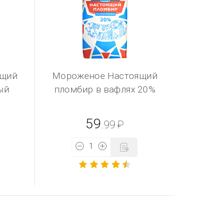
ящий
Мороженое Настоящий
ый
пломбир в вафлях 20%
59
.99
₽