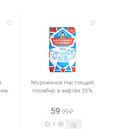
я
Мороженое Настоящий
чик
пломбир в вафлях 20%
59
.99
₽