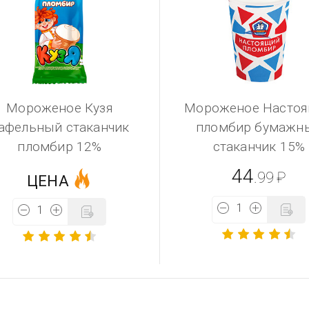
Мороженое Кузя
Мороженое Насто
афельный стаканчик
пломбир бумажн
пломбир 12%
стаканчик 15%
44
.99
₽
ЦЕНА