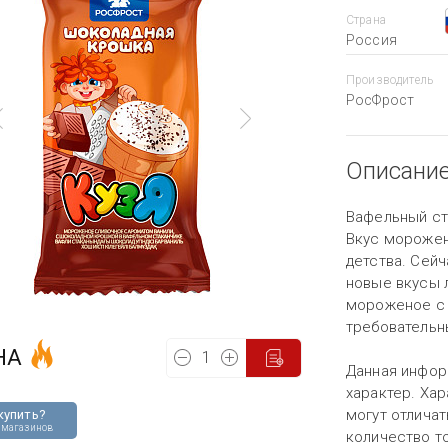
Страна
Россия
Производитель
РосФрост
Описани
Вафельный ст
Вкус морожен
детства. Сей
новые вкусы 
мороженое с 
требовательн
НА
Данная инфор
характер. Хар
могут отличат
купить?
 магазинов
количество то