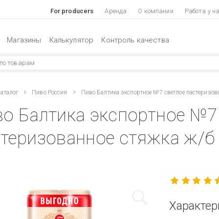
For producers
Аренда
О компании
Работа у н
Магазины
Калькулятор
Контроль качества
аталог
Пиво Россия
Пиво Балтика экспортное №7 светлое пастеризов
о Балтика экспортное №7
теризованное стяжка ж/б 
Характер