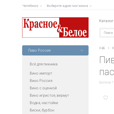
Челябинск
Выберите адрес магазина
Каталог
К&Б
К
Пиво Россия
Пив
Всё для пикника
пас
Вино импорт
Вино Россия
Балтика 7
Вино с оценкой
Вино игристое, вермут
Водка, настойки
Виски, бурбон