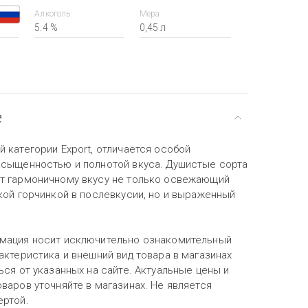
Алкоголь
Мера
5.4 %
0,45 л
е
 категории Export, отличается особой
асыщенностью и полнотой вкуса. Душистые сорта
т гармоничному вкусу не только освежающий
кой горчинкой в послевкусии, но и выраженный
мация носит исключительно ознакомительный
актеристика и внешний вид товара в магазинах
ься от указанных на сайте. Актуальные цены и
варов уточняйте в магазинах. Не является
ертой.