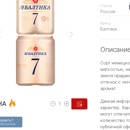
Страна
Россия
Бренд
Балтика
Описани
Cорт немецкой
мягкостью, н
хмеля придаю
оттенок с лег
аромат.
Данная инфор
НА
характер. Хар
могут отличат
количество то
купить?
 магазинов
публичной оф