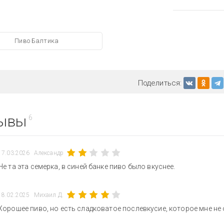
Пиво Балтика
Поделиться:
ывы
6
17.03.2026
Александр
Не та эта семерка, в синей банке пиво было вкуснее.
18.02.2025
Михаил Д.
Хорошее пиво, но есть сладковатое послевкусие, которое мне не