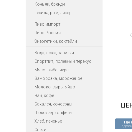
Коньяк, бренди
Текила, ром, ликер
Пиво импорт
Пиво Россия
Энергетики, коктейли
Вода, соки, напитки
Спортпит, полезный перекус
Мясо, рыба, икра
Заморозка, мороженое
Молоко, сыры, яйцо
Чай, кофе
Бакалея, консервы
ЦЕ
Шоколад, конфеты
Хлеб, печенье
Где 
адреса
Снеки