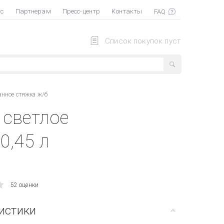
ас
Партнерам
Пресс-центр
Контакты
Список покупок пуст
анное стяжка ж/б
 светлое
0,45 л
52 оценки
истики