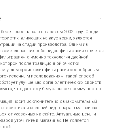
е
берет своё начало в далеком 2002 году. Среди
теристик, влияющих на вкус водки, является
трации на стадии производства. Одним из
екомендовавших себя видов фильтрации является
фильтрация», а именно технология двойной
в которой после традиционной очистки
ым углем происходит фильтрация «серебряным
ногочисленным исследованиям, такой способ
обствует улучшению органолептических свойств
одукта, что дает ему безусловное преимущество.
мация носит исключительно ознакомительный
актеристика и внешний вид товара в магазинах
ься от указанных на сайте. Актуальные цены и
варов уточняйте в магазинах. Не является
ертой.