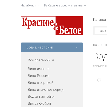
Челябинск
Выберите адрес магазина
Каталог
К&Б
К
Водка, настойки
Вод
Всё для пикника
Serebroff
Вино импорт
Вино Россия
Вино с оценкой
Вино игристое, вермут
Водка, настойки
Виски, бурбон