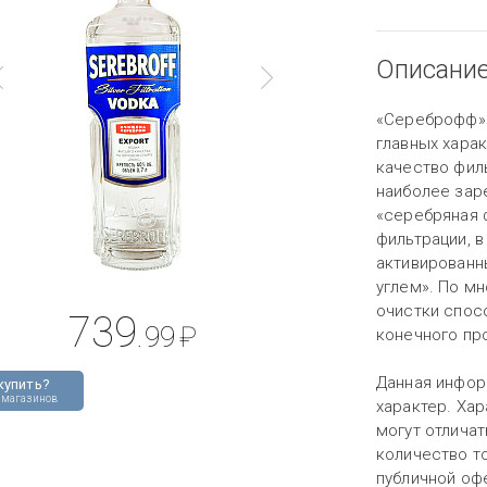
Описани
«Сереброфф» 
главных харак
качество филь
наиболее зар
«серебряная 
фильтрации, 
активированн
углем». По м
очистки спос
739
.99
₽
конечного пр
Данная инфор
купить?
 магазинов
характер. Хар
могут отличат
количество то
публичной оф