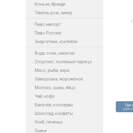
Коньяк, бренди
Текила, ром, ликер
Пиво импорт
Пиво Россия
Энергетики, коктейли
Вода, соки, напитки
Спортпит, полезный перекус
Мясо, рыба, икра
Заморозка, мороженое
Молоко, сыры, яйцо
Чай, кофе
Бакалея, консервы
Где 
адреса
Шоколад, конфеты
Хлеб, печенье
Снеки