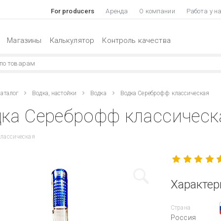
For producers
Аренда
О компании
Работа у н
Магазины
Калькулятор
Контроль качества
аталог
Водка, настойки
Водка
Водка Сереброфф классическая
ка Сереброфф классическа
 Классическая
Характер
Страна
Россия