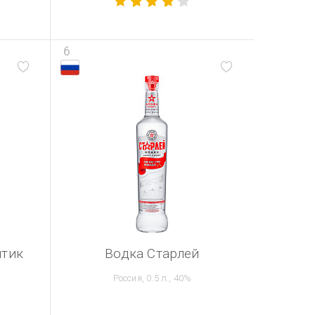
6
нтик
Водка Старлей
Россия, 0.5 л., 40%