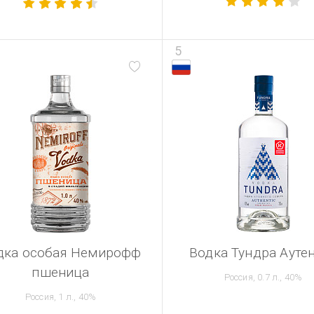
5
дка особая Немирофф
Водка Тундра Ауте
пшеница
Россия, 0.7 л., 40%
Россия, 1 л., 40%