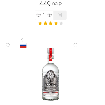
449
.99
₽
9