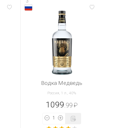
3
Водка Медведь
Россия, 1 л., 40%
1099
.99
₽