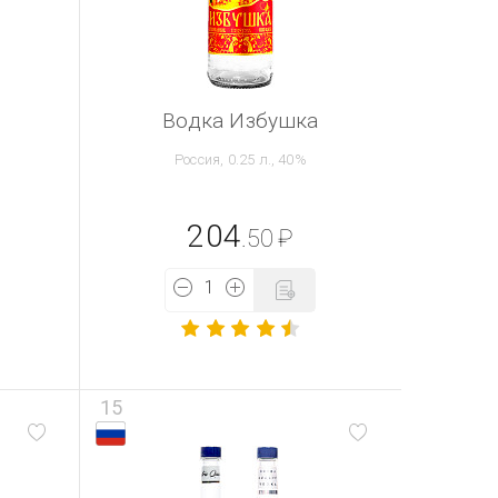
Водка Избушка
Россия, 0.25 л., 40%
204
.50
₽
15