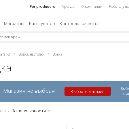
For producers
Аренда
О компании
Работа у н
Магазины
Калькулятор
Контроль качества
аталог
Водка, настойки
Водка
дка
Выбе
Магазин не выбран
Выбрать магазин
акту
вать:
По популярности