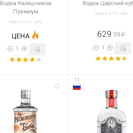
Водка Калашников
Водка Царский ку
Премиум
Россия, 0.7 л., 40%
Россия, 0.5 л., 40%
629
.99
₽
ЦЕНА
11