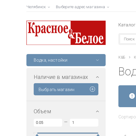
Челябинск
Выберите адрес магазина
Каталог
К&Б
К
Водка, настойки
Во
Наличие в магазинах
Выбрать магазин
Объем
Сортиро
—