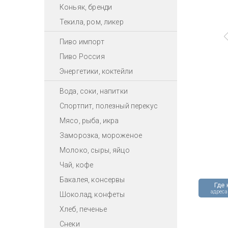
Коньяк, бренди
Текила, ром, ликер
Пиво импорт
Пиво Россия
Энергетики, коктейли
Вода, соки, напитки
Спортпит, полезный перекус
Мясо, рыба, икра
Заморозка, мороженое
Молоко, сыры, яйцо
Чай, кофе
Бакалея, консервы
Где 
адреса
Шоколад, конфеты
Хлеб, печенье
Снеки