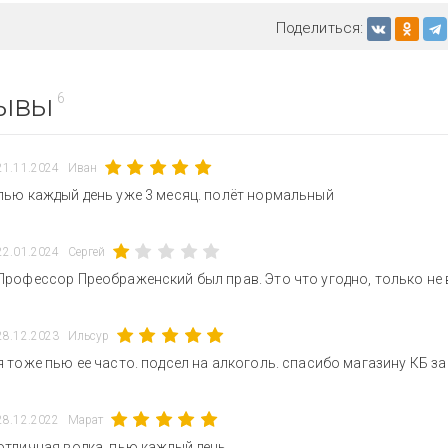
Поделиться:
ывы
6
21.11.2024
Иван
пью каждый день уже 3 месяц. полёт нормальный
22.01.2024
Сергей
Профессор Преображенский был прав. Это что угодно, только не 
28.12.2023
Ильсур
я тоже пью ее часто. подсел на алкоголь. спасибо магазину КБ з
28.12.2022
Марат
отличная водка, пью каждый день