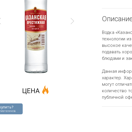
Описани
Водка «Казан
технологии из
высокое каче
подавать хор
блюдами и за
Данная инфор
характер. Хар
могут отличат
ЦЕНА
количество то
публичной оф
купить?
 магазинов