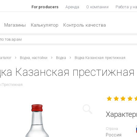
For producers
Аренда
О компании
Работа у н
Магазины
Калькулятор
Контроль качества
аталог
Водка, настойки
Водка
Водка Казанская престижная
ка Казанская престижная 
я Престижная
Характер
Страна
Россия