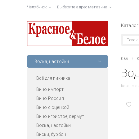
Челябинск
Выберите адрес магазина
Каталог
К&Б
К
Водка, настойки
Вод
Всё для пикника
Казанска
Вино импорт
Вино Россия
Вино с оценкой
Вино игристое, вермут
Водка, настойки
Виски, бурбон