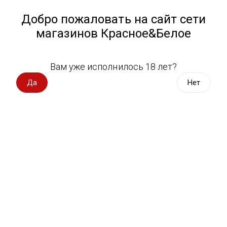
Работа у нас
Назад
Добро пожаловать на сайт сети
магазинов Красное&Белое
Всё для пикника
Спецпредложения
Вам уже исполнилось 18 лет?
Настойка Марьяж
Вино импорт
Да
Нет
Вино Россия
Магазин не выбран
Выберите магазин, чтобы увидеть актуальный каталог
Вино с оценкой
товаров.
Выбрать магазин
Вино игристое, вермут
Водка, настойки
Фильтры
Виски, бурбон
Сортировать:
По популярности
Коньяк, бренди