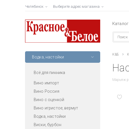
Челябинск
Выберите адрес магазина
Каталог
К&Б
К
Водка, настойки
Нас
Всё для пикника
Марьяж р
Вино импорт
Вино Россия
Вино с оценкой
Вино игристое, вермут
Водка, настойки
Виски, бурбон