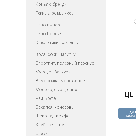
Коньяк, бренди
Текила, ром, ликер
Пиво импорт
Пиво Россия
Энергетики, коктейли
Вода, соки, напитки
Спортпит, полезный перекус
Мясо, рыба, икра
Заморозка, мороженое
Молоко, сыры, яйцо
ЦЕ
Чай, кофе
Бакалея, консервы
Где 
Шоколад, конфеты
адреса
Хлеб, печенье
Снеки