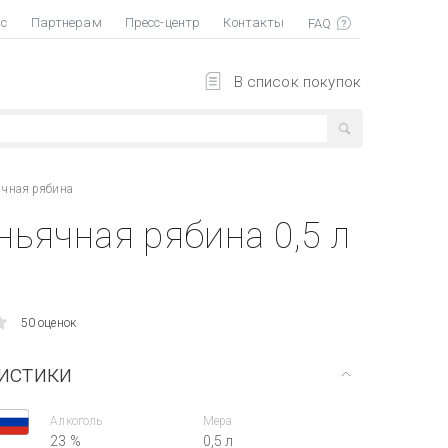
ас
Партнерам
Пресс-центр
Контакты
В список покупок
ячная рябина
ьячная рябина 0,5 л
50 оценок
истики
Алкоголь
Мера
23 %
0,5 л