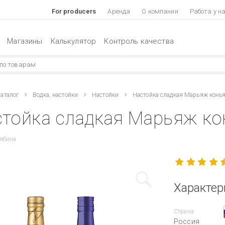
For producers
Аренда
О компании
Работа у н
Магазины
Калькулятор
Контроль качества
аталог
Водка, настойки
Настойки
Настойка сладкая Марьяж конь
тойка сладкая Марьяж кон
ябина
Характер
Страна
Россия