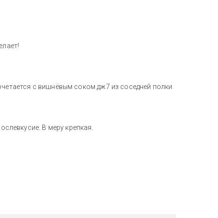
елает!
очетается с вишнёвым соком дж7 из соседней полки
послевкусие. В меру крепкая.