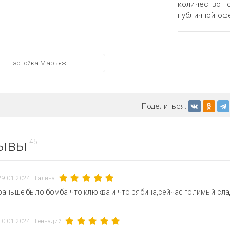
количество то
публичной оф
Настойка Марьяж
Поделиться:
ывы
45
29.01.2024
Галина
раньше было бомба что клюква и что рябина,сейчас голимый сла
10.01.2024
Геннадий