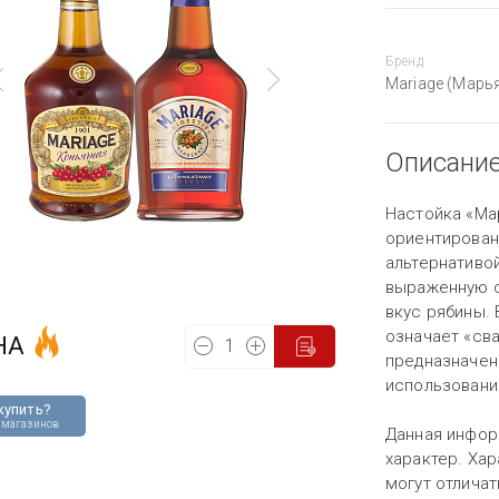
Бренд
Mariage (Марь
Описани
Настойка «Ма
ориентирован
альтернативо
выраженную с
вкус рябины. 
означает «сва
НА
предназначен 
использования
купить?
 магазинов
Данная инфор
характер. Хар
могут отличат