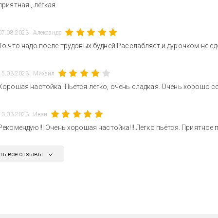
приятная , лёгкая
07.08.2023
Александр
То что надо после трудовых будней!Расслабляет и дурочком не сд
15.03.2023
Михаил
Хорошая настойка. Пьётся легко, очень сладкая. Очень хорошо с
13.03.2023
Иван
Рекомендую!!! Очень хорошая настойка!!! Легко пьётся. Приятное 
ть все отзывы