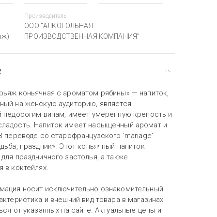
Производитель
ООО "АЛКОГОЛЬНАЯ
яж)
ПРОИЗВОДСТВЕННАЯ КОМПАНИЯ"
е
рьяж коньячная с ароматом рябины» — напиток,
ный на женскую аудиторию, является
й недорогим винам, имеет умеренную крепость и
ладость. Напиток имеет насыщенный аромат и
В переводе со старофранцузского 'mariage'
дьба, праздник». Этот коньячный напиток
для праздничного застолья, а также
 в коктейлях.
мация носит исключительно ознакомительный
актеристика и внешний вид товара в магазинах
ься от указанных на сайте. Актуальные цены и