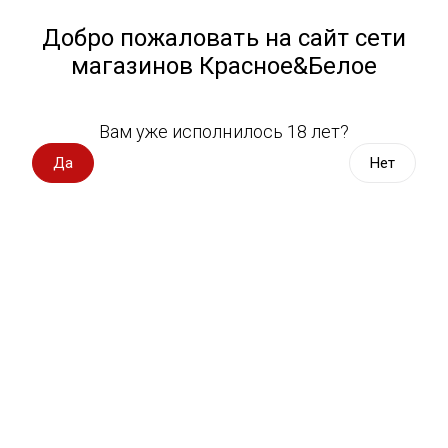
Работа у нас
Назад
Добро пожаловать на сайт сети
магазинов Красное&Белое
Всё для пикника
Спецпредложения
Вам уже исполнилось 18 лет?
Виски Наки Томпсон 0,25 л
Вино импорт
Да
Нет
Nucky Thompson
Вино Россия
Вино с оценкой
5961 оценка
Вино игристое, вермут
Водка, настойки
Виски, бурбон
Коньяк, бренди