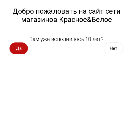
Работа у нас
Назад
Добро пожаловать на сайт сети
магазинов Красное&Белое
Всё для пикника
Спецпредложения
Вам уже исполнилось 18 лет?
Коктейль Фаэр энд Вуд Яблоко 0,5 л
Вино импорт
Да
Нет
Fire And Wood Apple
Вино Россия
Вино с оценкой
9 оценок
Вино игристое, вермут
Водка, настойки
Виски, бурбон
Коньяк, бренди