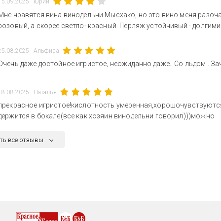
15.09.2025
Юрий
Мне нравятся вина винодельни Мысхако, но это вино меня разочар
розовый, а скорее светло- красный. Перляж устойчивый - долгим
25.08.2025
Альфира
Очень даже достойное игристое, неожиданно даже.. Со льдом.. За
18.08.2025
Наталья
прекрасное игристое!кислотность умеренная,хорошочувствуются
держится в бокале(все как хозяин винодельни говорил)))можно
ть все отзывы