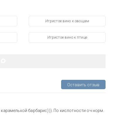
Игристое вино к овощам
Игристое вино к птице
Оставить отзыв
 карамелькой барбарис))). По кислотности оч норм.