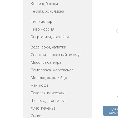
Коньяк, бренди
Текила, ром, ликер
Пиво импорт
Пиво Россия
Энергетики, коктейли
Вода, соки, напитки
Спортпит, полезный перекус
Мясо, рыба, икра
Заморозка, мороженое
Молоко, сыры, яйцо
Чай, кофе
Бакалея, консервы
Шоколад, конфеты
Хлеб, печенье
Где 
адреса
Снеки