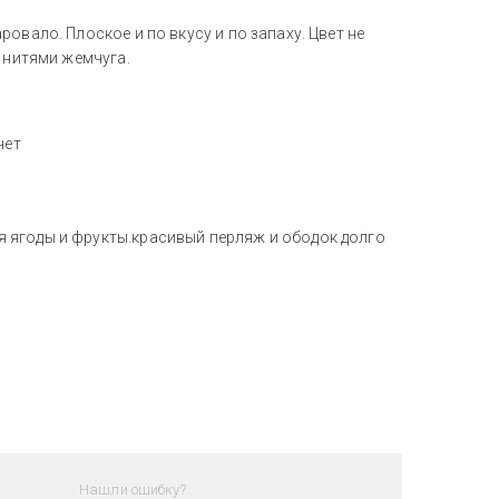
овало. Плоское и по вкусу и по запаху. Цвет не
и нитями жемчуга.
чет
 ягоды и фрукты.красивый перляж и ободок долго
Нашли ошибку?