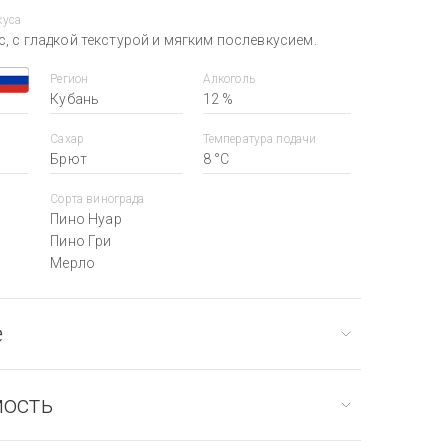
куса
, с гладкой текстурой и мягким послевкусием.
Регион
Алкоголь
Кубань
12 %
Сахар
Температура подачи
Брют
8 °С
Сорта винограда
Пино Нуар
Пино Гри
Мерло
е
мость