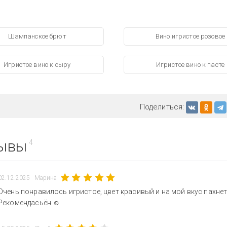
Шампанское брют
Вино игристое розовое
Игристое вино к сыру
Игристое вино к пасте
Поделиться:
ывы
4
02.12.2025
Марина
Очень понравилось игристое, цвет красивый и на мой вкус пахнет
Рекомендасьён ☺️