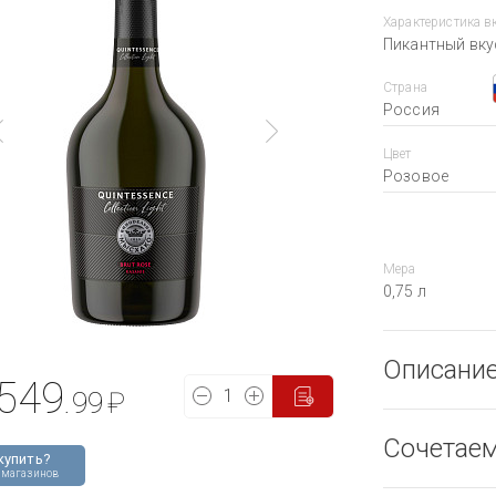
Характеристика в
Пикантный вкус
Страна
Россия
Цвет
Розовое
Мера
0,75 л
Описани
549
.99
₽
Сочетае
купить?
 магазинов