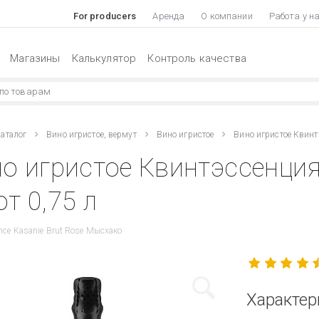
For producers
Аренда
О компании
Работа у н
Магазины
Калькулятор
Контроль качества
аталог
Вино игристое, вермут
Вино игристое
Вино игристое Квинт
о игристое Квинтэссенци
т 0,75 л
nce Kasanie Brut Rose Мысхако
Характер