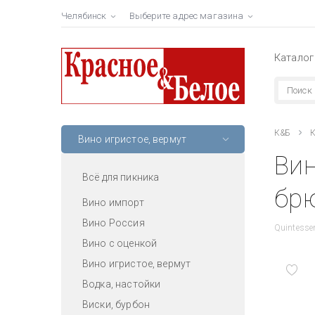
Челябинск
Выберите адрес магазина
Каталог
К&Б
К
Вино игристое, вермут
Вин
Всё для пикника
брю
Вино импорт
Вино Россия
Quintesse
Вино с оценкой
Вино игристое, вермут
Водка, настойки
Виски, бурбон