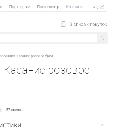
ас
Партнерам
Пресс-центр
Контакты
В список покупок
эссенция Касание розовое брют
я Касание розовое
57 оценок
истики