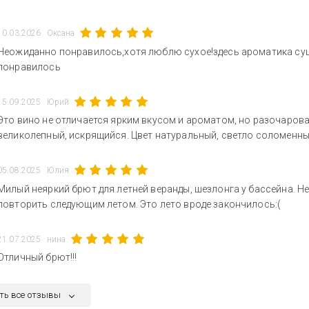
10.03.2026
Оксана
Неожиданно понравилось,хотя люблю сухое!здесь ароматика суш
понравилось
15.09.2025
Юрий
Это вино не отличается ярким вкусом и ароматом, но разочарова
великолепный, искрящийся. Цвет натуральный, светло соломенны
05.08.2025
Юлия
Милый неяркий брют для летней веранды, шезлонга у бассейна. Н
повторить следующим летом. Это лето вроде закончилось:(
21.07.2025
нина
Отличный брют!!!
ть все отзывы