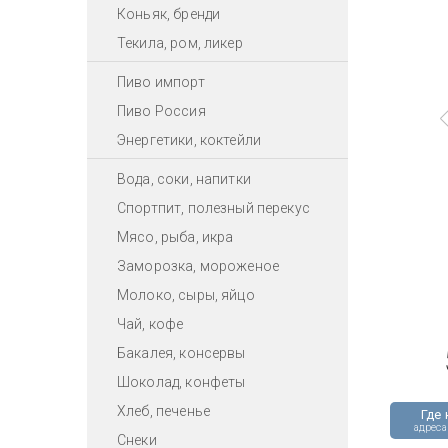
Коньяк, бренди
Текила, ром, ликер
Пиво импорт
Пиво Россия
Энергетики, коктейли
Вода, соки, напитки
Спортпит, полезный перекус
Мясо, рыба, икра
Заморозка, мороженое
Молоко, сыры, яйцо
Чай, кофе
Бакалея, консервы
Шоколад, конфеты
Хлеб, печенье
Где 
адреса
Снеки