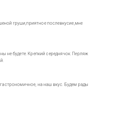
еной груши,приятное послевкусие,мне
ны не будете. Крепкий середнячок. Перляж
й.
егастрономичное, на наш вкус. Будем рады