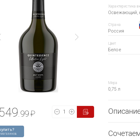
Характеристика в
Освежающий, 
Страна
Россия
Цвет
Белое
Мера
0,75 л
549
Описани
.99
₽
купить?
Сочетае
 магазинов