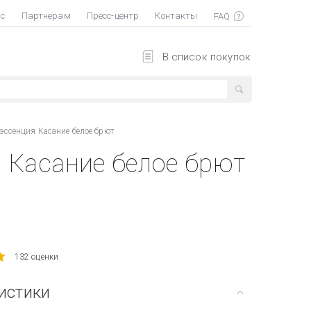
ас
Партнерам
Пресс-центр
Контакты
В список покупок
эссенция Касание белое брют
 Касание белое брют
132 оценки
истики