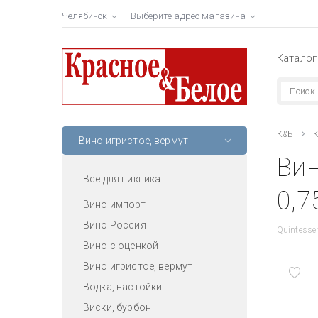
Челябинск
Выберите адрес магазина
Каталог
К&Б
К
Вино игристое, вермут
Вин
Всё для пикника
0,7
Вино импорт
Вино Россия
Quintesse
Вино с оценкой
Вино игристое, вермут
Водка, настойки
Виски, бурбон