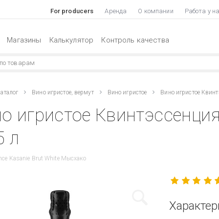
For producers
Аренда
О компании
Работа у н
Магазины
Калькулятор
Контроль качества
аталог
Вино игристое, вермут
Вино игристое
Вино игристое Квинт
о игристое Квинтэссенция
5 л
nce Kasanie Brut White Мысхако
Характер