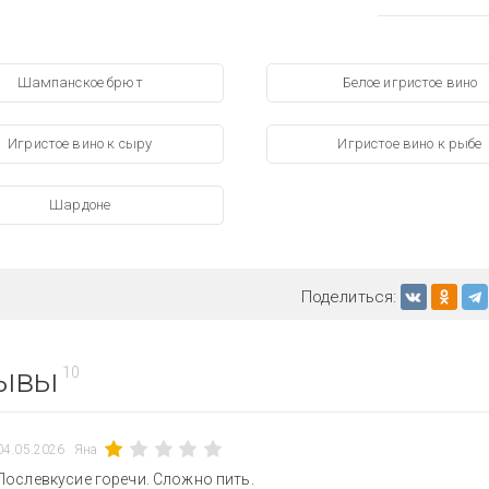
Шампанское брют
Белое игристое вино
Игристое вино к сыру
Игристое вино к рыбе
Шардоне
Поделиться:
ывы
10
04.05.2026
Яна
Послевкусие горечи. Сложно пить.