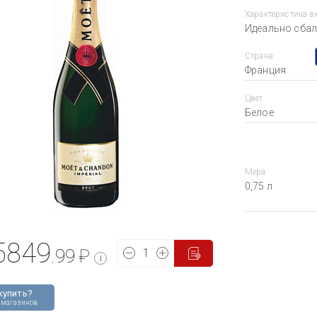
Характеристика в
Идеально сбал
Страна
Франция
Цвет
Белое
Мера
0,75 л
5849
.99
₽
i
купить?
 магазинов