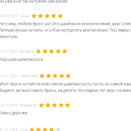
он уже и не так актуален как ранее.
03.03.2025
Елена
Не очень люблю брют, но! Это шампанское исключение; вкус очен
Теплым лучше не пить, что б не испортить впечатление. Послев
алкоголь.
10.01.2025
Валерия
Хорошее шампанское
10.01.2025
Станислав
Моэт был и остается классикой шампанского, пусть не самой изы
бюджет, можно смело брать, за десять последних лет вкус не мен
13.12.2024
Владимир
Клико дороже
02.12.2024
Julia