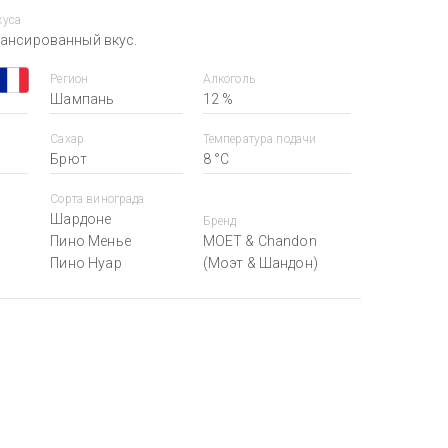
куса
ансированный вкус.
Регион
Алкоголь
Шампань
12 %
Сахар
Температура подачи
Брют
8 °С
Сорта винограда
Шардоне
Бренд
Пино Менье
MOET & Chandon
Пино Нуар
(Моэт & Шандон)