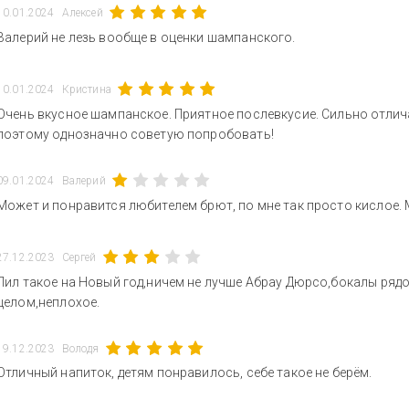
10.01.2024
Алексей
Валерий не лезь вообще в оценки шампанского.
10.01.2024
Кристина
Очень вкусное шампанское. Приятное послевкусие. Сильно отлич
поэтому однозначно советую попробовать!
09.01.2024
Валерий
Может и понравится любителем брют, по мне так просто кислое. 
27.12.2023
Сергей
Пил такое на Новый год,ничем не лучше Абрау Дюрсо,бокалы рядо
целом,неплохое.
19.12.2023
Володя
Отличный напиток, детям понравилось, себе такое не берём.