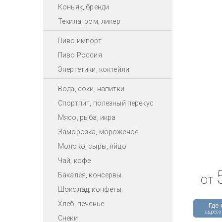
Коньяк, бренди
Текила, ром, ликер
Пиво импорт
Пиво Россия
Энергетики, коктейли
Вода, соки, напитки
Спортпит, полезный перекус
Мясо, рыба, икра
Заморозка, мороженое
Молоко, сыры, яйцо
Чай, кофе
Бакалея, консервы
от
Шоколад, конфеты
Хлеб, печенье
Где 
адреса
Снеки