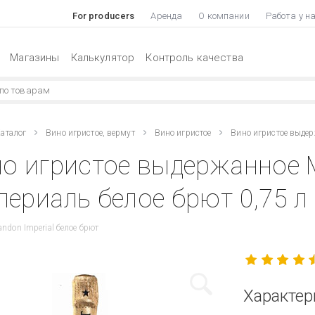
For producers
Аренда
О компании
Работа у н
Магазины
Калькулятор
Контроль качества
аталог
Вино игристое, вермут
Вино игристое
Вино игристое выде
но игристое выдержанное 
ериаль белое брют 0,75 л
andon Imperial белое брют
Характер