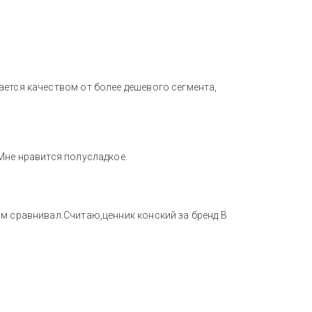
ается качеством от более дешевого сегмента,
Мне нравится полусладкое.
м сравнивал.Считаю,ценник конский за бренд.В