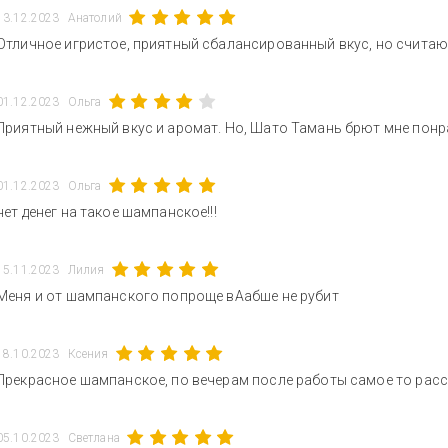
13.12.2023
Анатолий
Отличное игристое, приятный сбалансированный вкус, но считаю 
01.12.2023
Ольга
Приятный нежный вкус и аромат. Но, Шато Тамань брют мне пон
01.12.2023
Ольга
нет денег на такое шампанское!!!
15.11.2023
Лилия
Меня и от шампанского попроще вАабше не рубит
18.10.2023
Ксения
Прекрасное шампанское, по вечерам после работы самое то рас
05.10.2023
Светлана