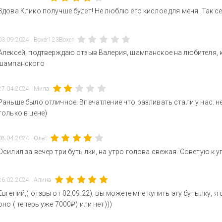
Вдова Клико получше будет! Не люблю его кислое для меня. Так с
03.09.2024
Boxer123Boxer
Алексей, подтверждаю отзыв Валерия, шампанское на любителя, ки
шампанского
27.04.2024
Мила
Раньше было отличное. Впечатление что разливать стали у нас. н
только в цене)
08.04.2024
Олег
Осилил за вечер три бутылки, на утро голова свежая. Советую к 
26.02.2024
Алина
Евгений,( отзвы от 02.09.22), вы можете мне купить эту бутылку,
оно ( теперь уже 7000₽) или нет)))