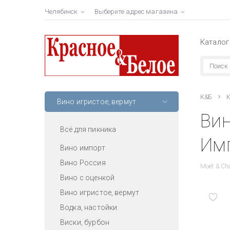
Челябинск
Выберите адрес магазина
Каталог
К&Б
К
Вино игристое, вермут
Ви
Всё для пикника
Имп
Вино импорт
Вино Россия
Moët & Ch
Вино с оценкой
Вино игристое, вермут
Водка, настойки
Виски, бурбон