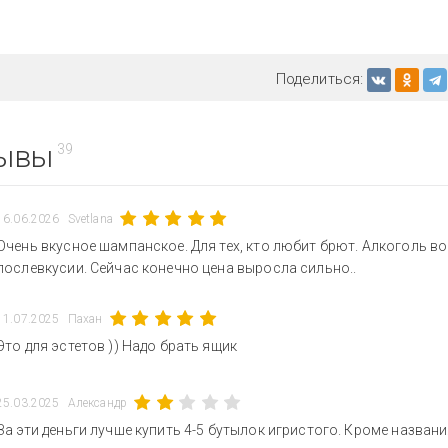
Поделиться:
ывы
39
16.06.2026
Svetlana
Очень вкусное шампанское. Для тех, кто любит брют. Алкоголь во
послевкусии. Сейчас конечно цена выросла сильно..
11.07.2025
Пахан
Это для эстетов )) Надо брать ящик
25.03.2025
Александр
За эти деньги лучше купить 4-5 бутылок игристого. Кроме назван