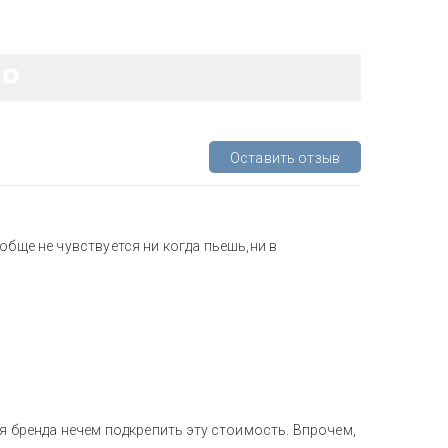
Оставить отзыв
обще не чувствуется ни когда пьешь,ни в
ия бренда нечем подкрепить эту стоимость. Впрочем,