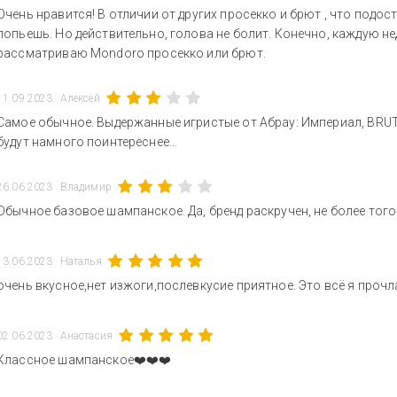
Очень нравится! В отличии от других просекко и брют , что подосту
попьешь. Но действительно, голова не болит. Конечно, каждую не
рассматриваю Mondoro просекко или брют.
11.09.2023
Алексей
Самое обычное. Выдержанные игристые от Абрау: Империал, BRU
будут намного поинтереснее…
26.06.2023
Владимир
Обычное базовое шампанское. Да, бренд раскручен, не более того
13.06.2023
Наталья
очень вкусное,нет изжоги,послевкусие приятное. Это всё я прочла
02.06.2023
Анастасия
Классное шампанское❤️❤️❤️