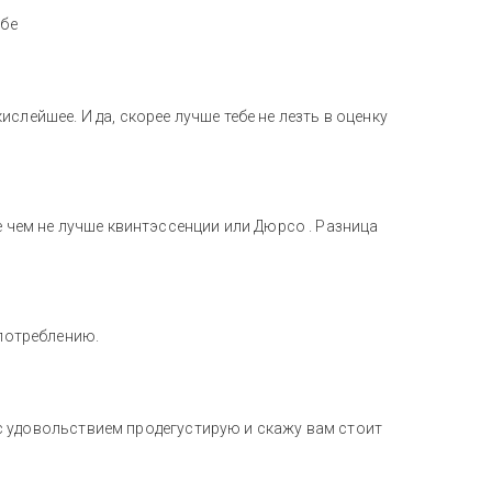
ебе
слейшее. И да, скорее лучше тебе не лезть в оценку
е чем не лучше квинтэссенции или Дюрсо . Разница
употреблению.
 я с удовольствием продегустирую и скажу вам стоит