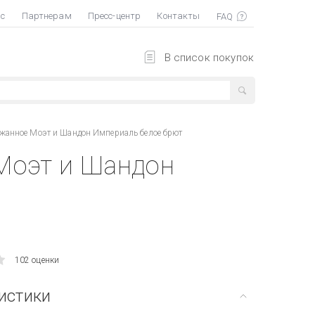
ас
Партнерам
Пресс-центр
Контакты
В список покупок
ржанное Моэт и Шандон Империаль белое брют
Моэт и Шандон
102 оценки
истики