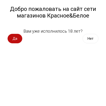
Работа у нас
Назад
Добро пожаловать на сайт сети
магазинов Красное&Белое
Всё для пикника
Спецпредложения
Вам уже исполнилось 18 лет?
Вино игристое
Вино импорт
Да
Нет
Вино Россия
Магазин не выбран
Выберите магазин, чтобы увидеть актуальный каталог
Вино с оценкой
товаров.
Выбрать магазин
Вино игристое, вермут
Водка, настойки
Фильтры
Виски, бурбон
Сортировать:
По популярности
Коньяк, бренди