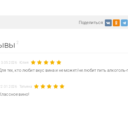
Поделиться:
ывы
2
13.05.2026
Юлия
Для тех, кто любит вкус вина и не может/не любит пить алкоголь-
22.01.2026
Татьяна
Классное вино!