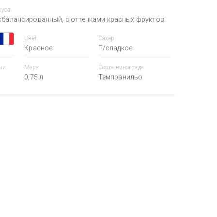
куса
 сбалансированный, с оттенками красных фруктов.
Цвет
Сахар
Красное
П/сладкое
чи
Мера
Сорта винограда
0,75 л
Темпранильо