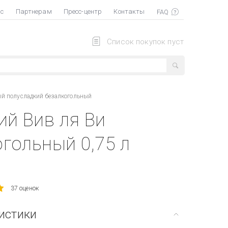
ас
Партнерам
Пресс-центр
Контакты
Список покупок пуст
ый полусладкий безалкогольный
й Вив ля Ви
гольный 0,75 л
37 оценок
истики