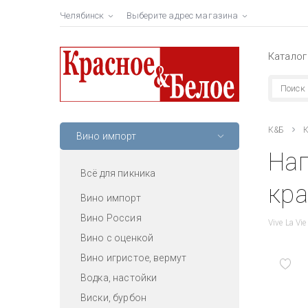
Челябинск
Выберите адрес магазина
Каталог
К&Б
К
Вино импорт
Нап
Всё для пикника
кра
Вино импорт
Вино Россия
Vive La Vi
Вино с оценкой
Вино игристое, вермут
Водка, настойки
Виски, бурбон