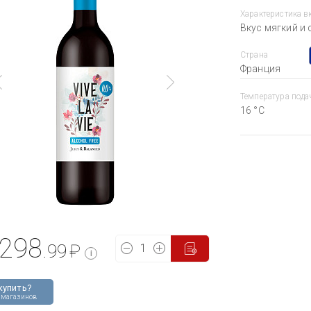
Характеристика в
Вкус мягкий и
Страна
Франция
Температура пода
16 °С
298
.99
₽
i
купить?
 магазинов