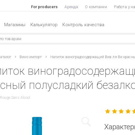
For producers
Аренда
О компании
Работа у н
Магазины
Калькулятор
Контроль качества
аталог
Вино импорт
Напиток виноградосодержащий Вив ля Ви красн
иток виноградосодержащи
сный полусладкий безалко
e Rouge Sans Alcool
Характер