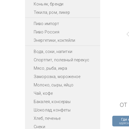
Коньяк, бренди
Текила, ром, ликер
Пиво импорт
Пиво Россия
Энергетики, коктейли
Вода, соки, напитки
Спортпит, полезный перекус
Мясо, рыба, икра
Заморозка, мороженое
Молоко, сыры, яйцо
Чай, кофе
Бакалея, консервы
от
Шоколад, конфеты
Хлеб, печенье
Где 
адреса
Снеки