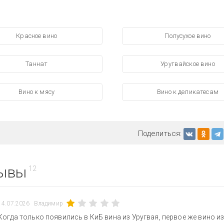
Красное вино
Полусухое вино
Таннат
Уругвайское вино
Вино к мясу
Вино к деликатесам
Поделиться:
ывы
12
14.07.2026
Владимир
Когда только появились в КиБ вина из Уругвая, первое же вино и