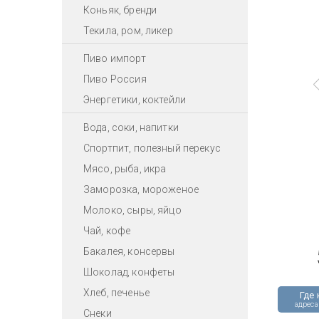
Коньяк, бренди
Текила, ром, ликер
Пиво импорт
Пиво Россия
Энергетики, коктейли
Вода, соки, напитки
Спортпит, полезный перекус
Мясо, рыба, икра
Заморозка, мороженое
Молоко, сыры, яйцо
Чай, кофе
Бакалея, консервы
Шоколад, конфеты
Хлеб, печенье
Где 
адреса
Снеки