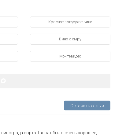
Красное полусухое вино
Вино к сыру
Монтевидео
Оставить отзыв
з винограда сорта Таннат было очень хорошее,