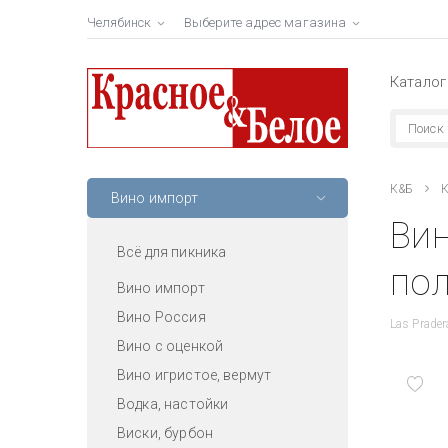
Челябинск
Выберите адрес магазина
Каталог
К&Б
К
Вино импорт
Вин
Всё для пикника
пол
Вино импорт
Вино Россия
Las Prader
Вино с оценкой
Вино игристое, вермут
Водка, настойки
Виски, бурбон