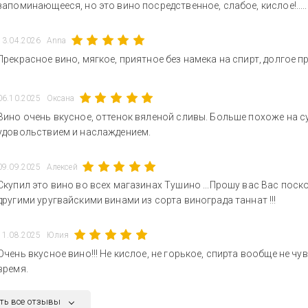
запоминающееся, но это вино посредственное, слабое, кислое!....
13.04.2026
Anna
Прекрасное вино, мягкое, приятное без намека на спирт, долгое 
06.10.2025
Оксана
Вино очень вкусное, оттенок вяленой сливы. Больше похоже на сух
удовольствием и наслаждением.
09.09.2025
Алексей
Скупил это вино во всех магазинах Тушино ...Прошу вас Вас поск
другими уругвайскими винами из сорта винограда таннат !!!
11.08.2025
Юлия
Очень вкусное вино!!! Не кислое, не горькое, спирта вообще не чу
время.
ть все отзывы