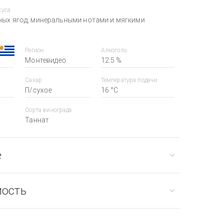
куса
ных ягод, минеральными нотами и мягкими
Регион
Алкоголь
Монтевидео
12.5 %
Сахар
Температура подачи
П/сухое
16 °С
Сорта винограда
Таннат
е
мость