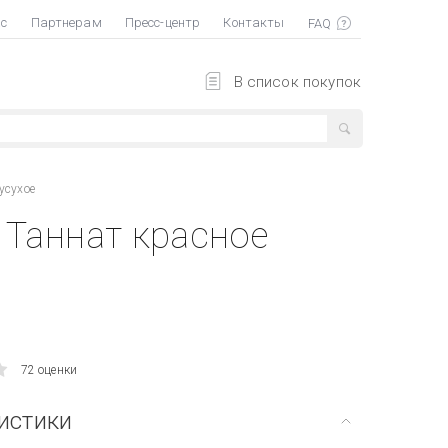
ас
Партнерам
Пресс-центр
Контакты
В список покупок
усухое
 Таннат красное
72 оценки
истики