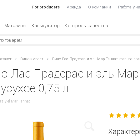
For producers
Аренда
О компании
Работа у н
Магазины
Калькулятор
Контроль качества
аталог
Вино импорт
Вино Лас Прадерас и эль Мар Таннат красное пол
о Лас Прадерас и эль Мар
усухое 0,75 л
as y el Mar Tannat
Характер