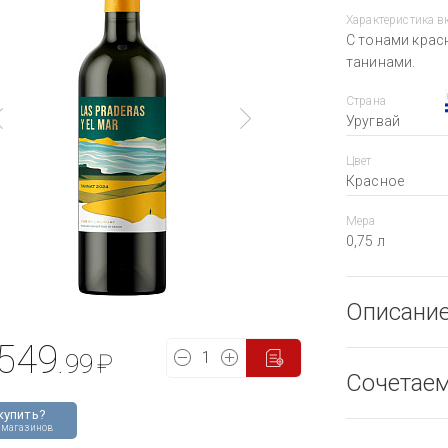
Характеристика в
С тонами крас
танинами.
Страна
Уругвай
Цвет
Красное
Мера
0,75 л
Описани
549
.99
₽
Сочетае
купить?
 магазинов