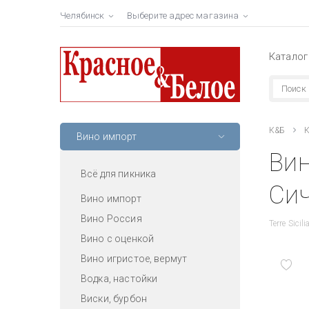
Челябинск
Выберите адрес магазина
Каталог
К&Б
К
Вино импорт
Вин
Всё для пикника
Сич
Вино импорт
Вино Россия
Terre Sicil
Вино с оценкой
Вино игристое, вермут
Водка, настойки
Виски, бурбон