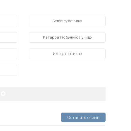
Белое сухое вино
Катарратто бьянко Лучидо
Импортное вино
Оставить отзыв