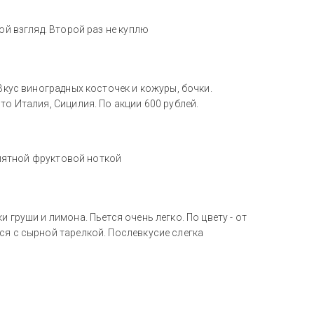
ой взгляд. Второй раз не куплю
 Вкус виноградных косточек и кожуры, бочки.
то Италия, Сицилия. По акции 600 рублей.
приятной фруктовой ноткой
 груши и лимона. Пьется очень легко. По цвету - от
ся с сырной тарелкой. Послевкусие слегка