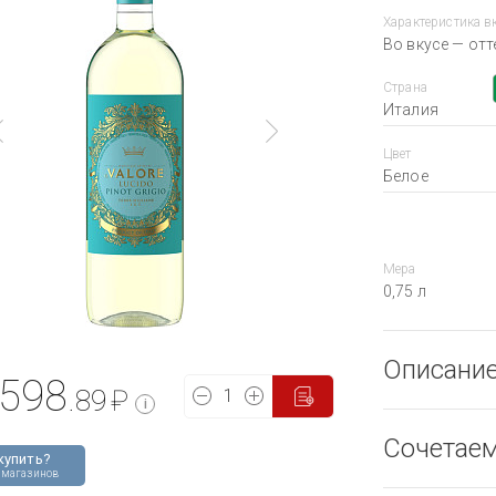
Характеристика в
Во вкусе — отт
Страна
Италия
Цвет
Белое
Мера
0,75 л
Описани
598
.89
₽
i
Сочетае
купить?
 магазинов