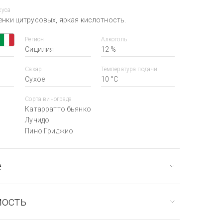
куса
енки цитрусовых, яркая кислотность.
Регион
Алкоголь
Сицилия
12 %
Сахар
Температура подачи
Сухое
10 °С
Сорта винограда
Катарратто бьянко
Лучидо
Пино Гриджио
е
мость