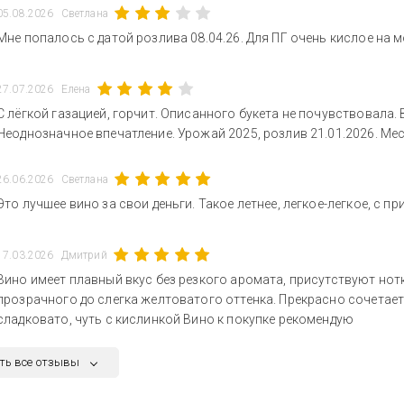
05.08.2026
Светлана
Мне попалось с датой розлива 08.04.26. Для ПГ очень кислое на м
27.07.2026
Елена
С лёгкой газацией, горчит. Описанного букета не почувствовала.
Неоднозначное впечатление. Урожай 2025, розлив 21.01.2026. Мес
26.06.2026
Светлана
Это лучшее вино за свои деньги. Такое летнее, легкое-легкое, с 
17.03.2026
Дмитрий
Вино имеет плавный вкус без резкого аромата, присутствуют нотки
прозрачного до слегка желтоватого оттенка. Прекрасно сочетает
сладковато, чуть с кислинкой Вино к покупке рекомендую
ть все отзывы