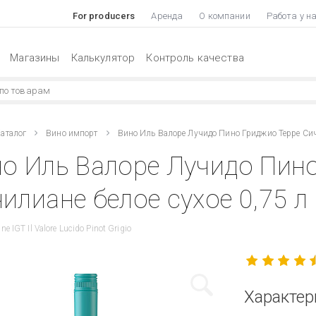
For producers
Аренда
О компании
Работа у н
Магазины
Калькулятор
Контроль качества
аталог
Вино импорт
Вино Иль Валоре Лучидо Пино Гриджио Терре Сич
о Иль Валоре Лучидо Пин
илиане белое сухое 0,75 л
iane IGT Il Valore Lucido Pinot Grigio
Характер