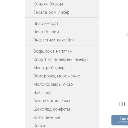
Коньяк, бренди
Текила, ром, ликер
Пиво импорт
Пиво Россия
Энергетики, коктейли
Вода, соки, напитки
Спортпит, полезный перекус
Мясо, рыба, икра
Заморозка, мороженое
Молоко, сыры, яйцо
Чай, кофе
Бакалея, консервы
от
Шоколад, конфеты
Хлеб, печенье
Где 
адреса
Снеки