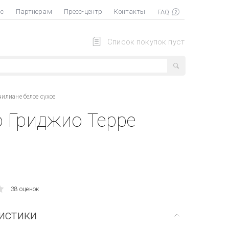
ас
Партнерам
Пресс-центр
Контакты
Список покупок пуст
илиане белое сухое
о Гриджио Терре
38 оценок
истики