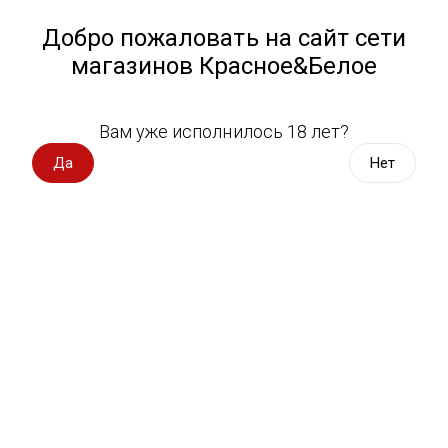
Работа у нас
Назад
Добро пожаловать на сайт сети
магазинов Красное&Белое
Всё для пикника
Спецпредложения
Вам уже исполнилось 18 лет?
Вино импорт
Вино импорт
Да
Нет
Вино Россия
Магазин не выбран
Выберите магазин, чтобы увидеть актуальный каталог
Вино с оценкой
товаров.
Выбрать магазин
Вино игристое, вермут
Водка, настойки
Фильтры
Виски, бурбон
Сортировать:
По популярности
Коньяк, бренди