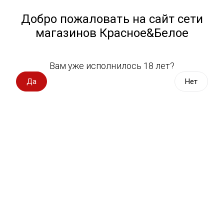
Работа у нас
Назад
Добро пожаловать на сайт сети
магазинов Красное&Белое
Всё для пикника
Спецпредложения
Выберите адрес магазина
Вам уже исполнилось 18 лет?
Вино импорт
Да
Нет
Вино Бариста Пинотаж красное
Вино Россия
полусухое/сухое 0,75 л
Pinotage Barista
Вино с оценкой
Вино игристое, вермут
154 оценки
Водка, настойки
Виски, бурбон
Коньяк, бренди