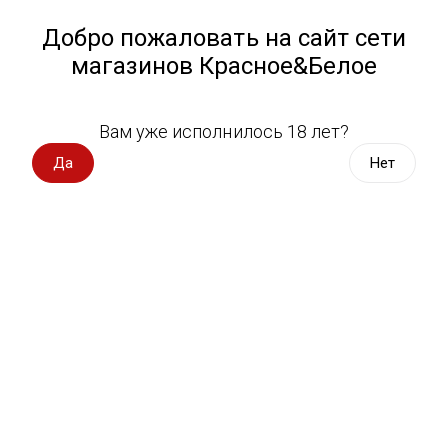
Работа у нас
Назад
Добро пожаловать на сайт сети
магазинов Красное&Белое
Всё для пикника
Спецпредложения
Вам уже исполнилось 18 лет?
Вино Tenute del Neccio
Вино импорт
Да
Нет
Вино Россия
Магазин не выбран
Выберите магазин, чтобы увидеть актуальный каталог
Вино с оценкой
товаров.
Выбрать магазин
Вино игристое, вермут
Водка, настойки
Фильтры
Виски, бурбон
Сортировать:
По популярности
Коньяк, бренди