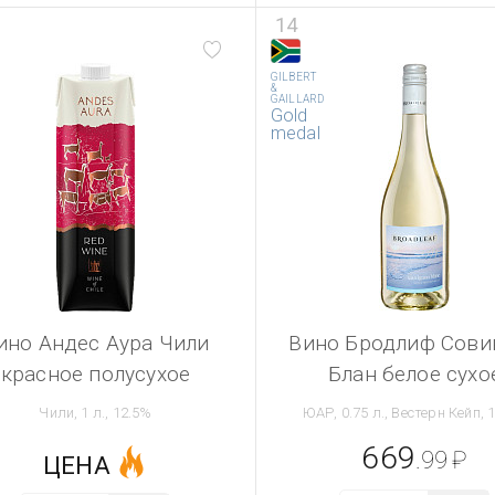
14
GILBERT
&
GAILLARD
Gold
medal
ино Андес Аура Чили
Вино Бродлиф Сови
красное полусухое
Блан белое сухо
Чили, 1 л., 12.5%
ЮАР, 0.75 л., Вестерн Кейп, 
669
.99
₽
ЦЕНА