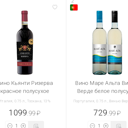
2
ино Кьянти Ризерва
Вино Маре Альта В
красное полусухое
Верде белое полус
Италия, 0.75 л., Тоскана, 13%
Португалия, 0.75 л., Винью Ве
1099
729
.99
₽
.99
₽