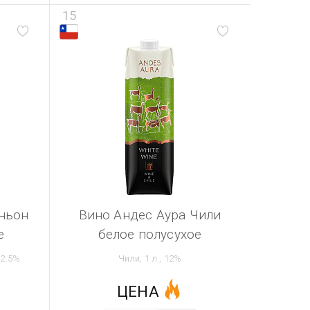
15
ньон
Вино Андес Аура Чили
е
белое полусухое
12.5%
Чили, 1 л., 12%
ЦЕНА