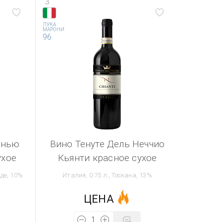
3
ЛУКА
МАРОНИ
96
инью
Вино Тенуте Дель Неччио
ухое
Кьянти красное сухое
рде, 10%
Италия, 0.75 л., Тоскана, 13%
ЦЕНА