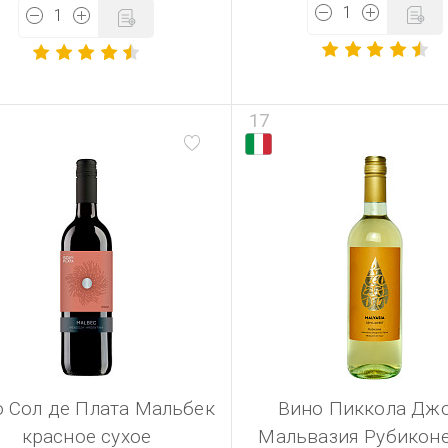
17
 Сол де Плата Мальбек
Вино Пиккола Дж
красное сухое
Мальвазия Рубикон