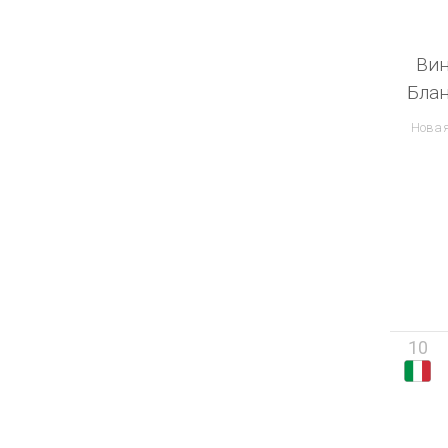
Вин
Блан
Новая
10