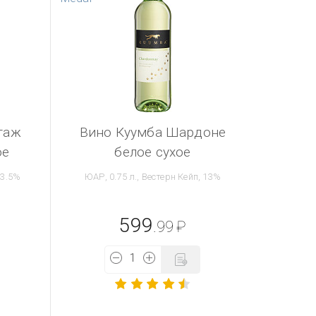
таж
Вино Куумба Шардоне
ое
белое сухое
13.5%
ЮАР, 0.75 л., Вестерн Кейп, 13%
599
.99
₽