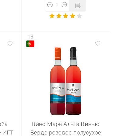
18
ойа
Вино Маре Альта Винью
е ИГТ
Верде розовое полусухое