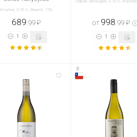
Новая Зеландия, 0.75 л., Мальбо
Италия, 0.75 л., Венето, 12%
689
998
.99
₽
от
.99
₽
i
8