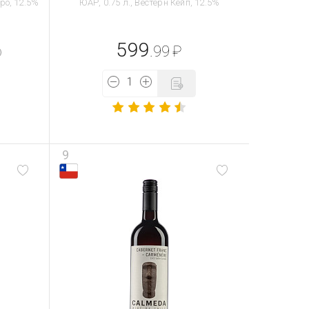
ро, 12.5%
ЮАР, 0.75 л., Вестерн Кейп, 12.5%
599
.99
₽
9