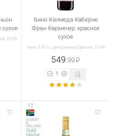
ньон
Вино Калмеда Каберне
 сухое
Фран Карменер красное
сухое
на, 12.5%
Чили, 0.75 л., Центральная Долина, 13.5%
549
.99
₽
12
GILBERT
&
GAILLARD
Gold
Medal