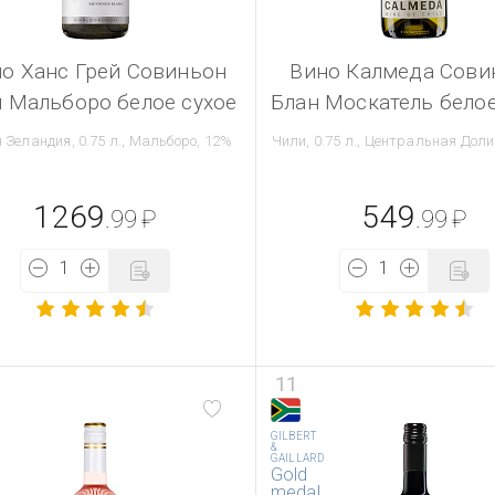
о Ханс Грей Совиньон
Вино Калмеда Сови
 Мальборо белое сухое
Блан Москатель белое
 Зеландия, 0.75 л., Мальборо, 12%
Чили, 0.75 л., Центральная Доли
1269
549
.99
₽
.99
₽
11
GILBERT
&
GAILLARD
Gold
medal