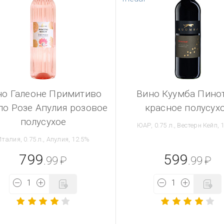
но Галеоне Примитиво
Вино Куумба Пино
о Розе Апулия розовое
красное полусух
полусухое
ЮАР, 0.75 л., Вестерн Кейп, 
талия, 0.75 л., Апулия, 12.5%
799
599
.99
₽
.99
₽