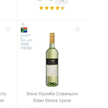
6
GILBERT
&
GAILLARD
Gold
medal
оту
Вино Куумба Совиньон
ое
Блан белое сухое