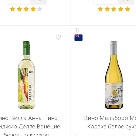
5
ино Вилла Анна Пино
Вино Мальборо М
иджио Делле Венецие
Кораха белое сух
белое полусухое