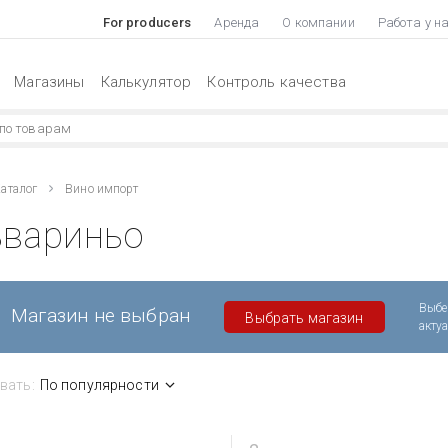
For producers
Аренда
О компании
Работа у н
Магазины
Калькулятор
Контроль качества
аталог
Вино импорт
ьвариньо
Выбе
Магазин не выбран
Выбрать магазин
акту
вать:
По популярности