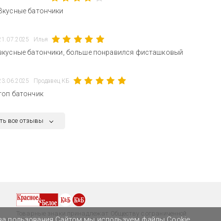
Вкусные батончики
21.07.2025
Илья
вкусные батончики, больше понравился фисташковый
23.06.2025
Продавец КБ
топ батончик
ть все отзывы
Товарные знаки принадлежат Обществу с ограниченной
ва пользования Сайтом мы используем файлы Cookie.