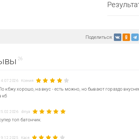
Результа
Поделиться:
ывы
26
14.07.2026
Ксения
По кбжу хорошо, на вкус - есть можно, но бывают гораздо вкусне
в кб
25.02.2026
dinya
супер топ батончик.
19.12.2025
Кася