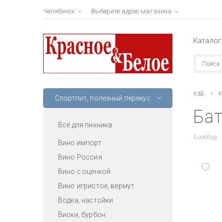
Челябинск
Выберите адрес магазина
Каталог
К&Б
К
Спортпит, полезный перекус
Бат
Всё для пикника
Бомббар
Вино импорт
Вино Россия
Вино с оценкой
Вино игристое, вермут
Водка, настойки
Виски, бурбон