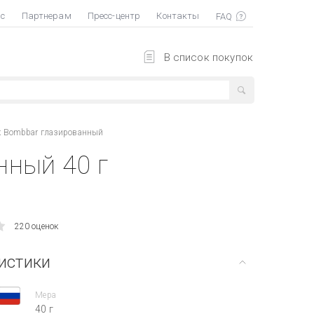
ас
Партнерам
Пресс-центр
Контакты
В список покупок
к Bombbar глазированный
нный 40 г
220 оценок
истики
Мера
40 г