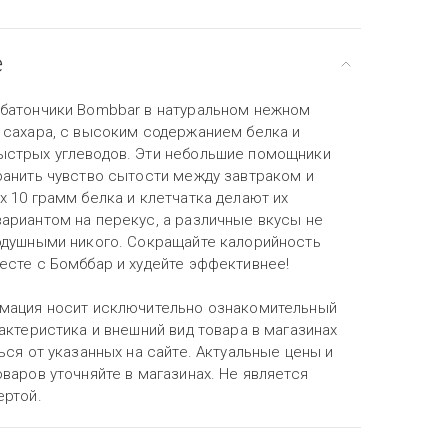
е
батончики Bombbar в натуральном нежном
 сахара, с высоким содержанием белка и
стрых углеводов. Эти небольшие помощники
ранить чувство сытости между завтраком и
 10 грамм белка и клетчатка делают их
ариантом на перекус, а различные вкусы не
одушными никого. Сокращайте калорийность
есте с Бомббар и худейте эффективнее!
мация носит исключительно ознакомительный
актеристика и внешний вид товара в магазинах
ься от указанных на сайте. Актуальные цены и
варов уточняйте в магазинах. Не является
ертой.