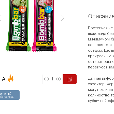
Описани
Протеиновые 
шоколаде без
минимумом бы
позволят сох
обедом. Целых
прекрасным в
оставят равн
перекусов вм
НА
Данная инфор
характер. Хар
могут отличат
купить?
количество то
 магазинов
публичной оф