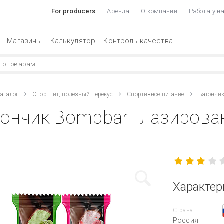
For producers
Аренда
О компании
Работа у н
Магазины
Калькулятор
Контроль качества
аталог
Спортпит, полезный перекус
Спортивное питание
Батончи
ончик Bombbar глазирова
Характер
Страна
Россия