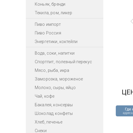
Коньяк, бренди
Текила, ром, ликер
Пиво импорт
Пиво Россия
Энергетики, коктейли
Вода, соки, напитки
Спортпит, полезный перекус
Мясо, рыба, икра
Заморозка, мороженое
Молоко, сыры, яйцо
ЦЕ
Чай, кофе
Бакалея, консервы
Где 
Шоколад, конфеты
адреса
Хлеб, печенье
Снеки