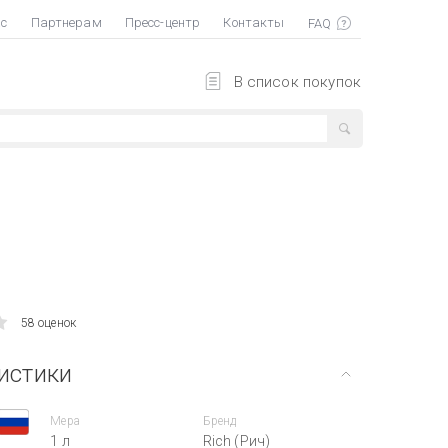
ас
Партнерам
Пресс-центр
Контакты
В список покупок
58 оценок
истики
Мера
Бренд
1 л
Rich (Рич)