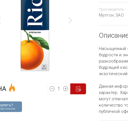
Производитель
Мултон, ЗАО
Описани
Насыщенный о
бодрости и эн
разнообразии
бодрящей кис
экзотический
Данная инфор
НА
характер. Хар
могут отличат
количество то
купить?
 магазинов
публичной оф