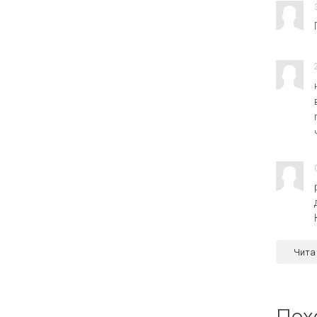
Чита
Пох