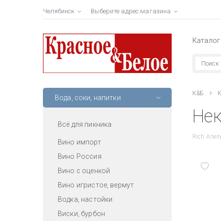
Челябинск
Выберите адрес магазина
Каталог
К&Б
К
Вода, соки, напитки
Нек
Всё для пикника
Rich Апел
Вино импорт
Вино Россия
Вино с оценкой
Вино игристое, вермут
Водка, настойки
Виски, бурбон