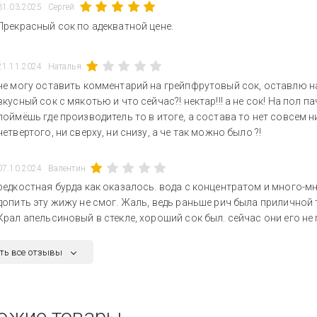
31.03.2025
Сергей
Прекрасный сок по адекватной цене.
21.11.2024
Наталья
не могу оставить комментарий на грейпфрутовый сок, оставлю на
вкусный сок с мякотью и что сейчас?! нектар!!! а не сок! На пол п
поймёшь где производитель то в итоге, а состава то нет совсем ни 
четвертого, ни сверху, ни снизу, а че так можно было ?!
07.10.2024
Валентин
редкостная бурда как оказалось. вода с концентратом и много-м
допить эту жижу не смог. Жаль, ведь раньше рич была приличной
Крал апельсиновый в стекле, хороший сок был. сейчас они его не 
ть все отзывы
ожие товары