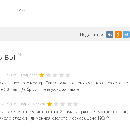
Соки
Поделиться:
ывы
24
11.08.2025
Владислав
Увы, теперь это нектар. Так же взял по привычке, но с первого гл
не 50, как в Добром... Цена ужас за такое.
05.08.2025
Вадим Сиваков
Рич уже не тот. Купил по старой памяти, даже не смотрел состав, 
Кисло-сладкий (лимонная кислота и сахар). Цена 190₽?!!