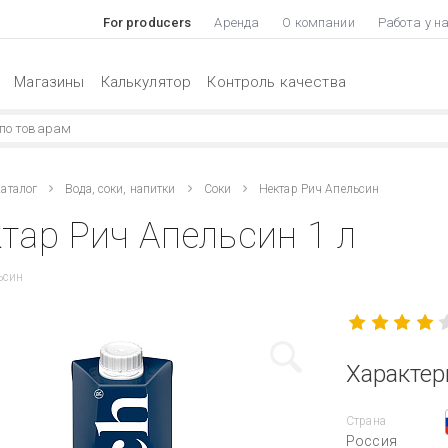
For producers
Аренда
О компании
Работа у н
Магазины
Калькулятор
Контроль качества
аталог
Вода, соки, напитки
Соки
Нектар Рич Апельсин
тар Рич Апельсин 1 л
ьсин
Характер
Страна
Россия