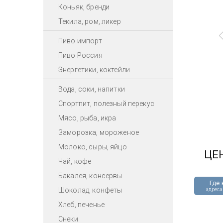
Коньяк, бренди
Текила, ром, ликер
Пиво импорт
Пиво Россия
Энергетики, коктейли
Вода, соки, напитки
Спортпит, полезный перекус
Мясо, рыба, икра
Заморозка, мороженое
Молоко, сыры, яйцо
ЦЕ
Чай, кофе
Бакалея, консервы
Где 
Шоколад, конфеты
адреса
Хлеб, печенье
Снеки