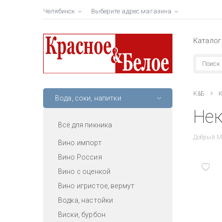
Челябинск
Выберите адрес магазина
Каталог
К&Б
К
Вода, соки, напитки
Нек
Всё для пикника
Добрый М
Вино импорт
Вино Россия
Вино с оценкой
Вино игристое, вермут
Водка, настойки
Виски, бурбон