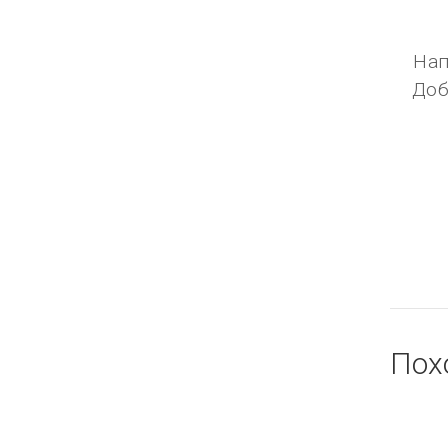
Нап
Доб
Пох