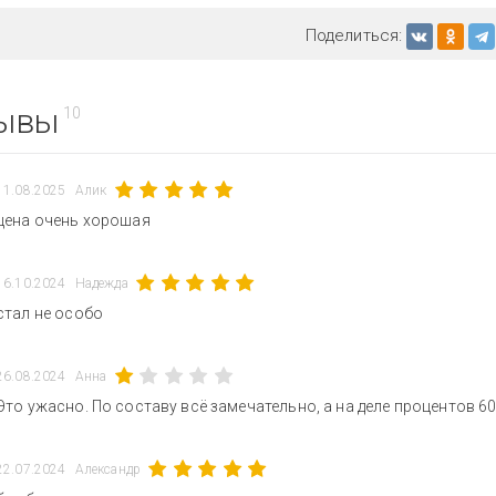
Поделиться:
ывы
10
11.08.2025
Алик
цена очень хорошая
16.10.2024
Надежда
стал не особо
26.08.2024
Анна
Это ужасно. По составу всё замечательно, а на деле процентов 60
22.07.2024
Александр