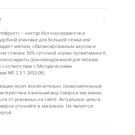
е
тифрукт» – нектар без консервантов и
 удобной упаковке для большой семьи или
ладает мягким, сбалансированным вкусом и
ном стакане 50% суточной нормы провитамина А,
антиоксиданты (рекомендованной для питания
 в соответствии с Методическими
и МР 2.3.1.2432-08).
мация носит исключительно ознакомительный
актеристика и внешний вид товара в магазинах
ься от указанных на сайте. Актуальные цены и
варов уточняйте в магазинах. Не является
ертой.