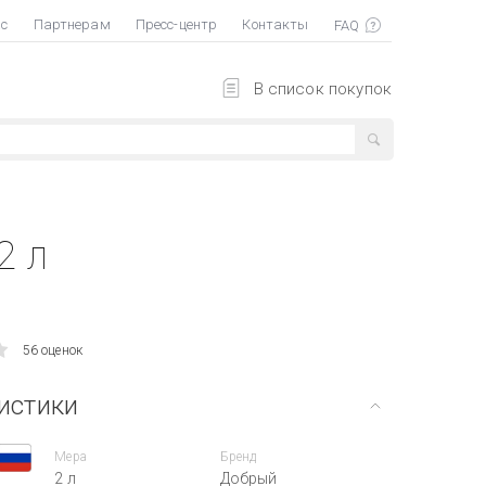
ас
Партнерам
Пресс-центр
Контакты
В список покупок
2 л
56 оценок
истики
Мера
Бренд
2 л
Добрый