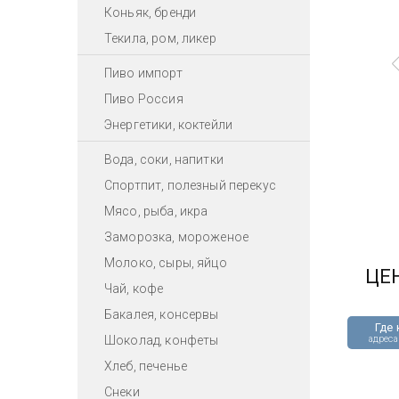
Коньяк, бренди
Текила, ром, ликер
Пиво импорт
Пиво Россия
Энергетики, коктейли
Вода, соки, напитки
Спортпит, полезный перекус
Мясо, рыба, икра
Заморозка, мороженое
Молоко, сыры, яйцо
ЦЕ
Чай, кофе
Бакалея, консервы
Где 
Шоколад, конфеты
адреса
Хлеб, печенье
Снеки