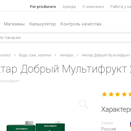
For producers
Аренда
О компании
Работа у н
Магазины
Калькулятор
Контроль качества
аталог
Вода, соки, напитки
Нектары
Нектар Добрый Мультифрукт
тар Добрый Мультифрукт 
ультифрукт
Характер
Страна
Россия