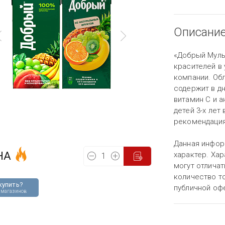
Описани
«Добрый Муль
красителей в
компании. Об
содержит в д
витамин С и 
детей 3-х лет
рекомендациям
Данная инфор
НА
характер. Хар
могут отличат
количество то
купить?
публичной оф
 магазинов