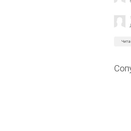
Чита
Соп