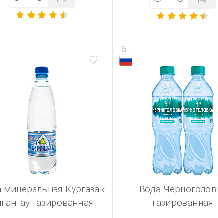
5
 минеральная Кургазак
Вода Черноголов
нгантау газированная
газированная