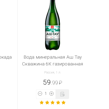
окада
Вода минеральная Аш Тау
Скважина 6К газированная
Россия, 1 л.
59
.99
₽