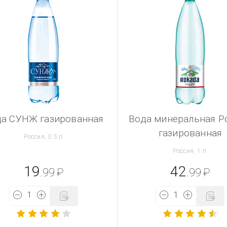
да СУНЖ газированная
Вода минеральная Р
газированная
Россия, 0.5 л.
Россия, 1 л.
19
42
.99
₽
.99
₽