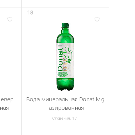
18
Мевер
Вода минеральная Donat Mg
ная
газированная
Словения, 1 л.