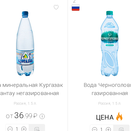
2
 минеральная Кургазак
Вода Черноголов
гантау негазированная
газированная
Россия, 1.5 л.
Россия, 1.5 л.
36
от
.99
₽
ЦЕНА
i