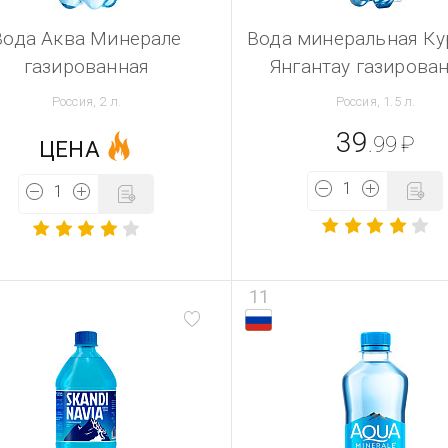
Вода Аква Минерале
Вода минеральная Ку
газированная
Янгантау газирова
Россия, 2 л.
Россия, 1.5 л.
39
.99
₽
ЦЕНА
11