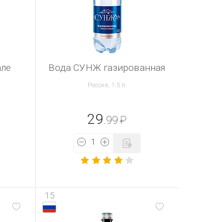
але
Вода СУНЖ газированная
я
Россия, 1.5 л.
29
.99
₽
15