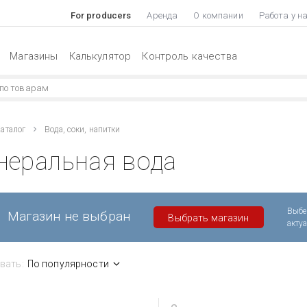
For producers
Аренда
О компании
Работа у н
Магазины
Калькулятор
Контроль качества
аталог
Вода, соки, напитки
неральная вода
Выбе
Магазин не выбран
Выбрать магазин
акту
вать:
По популярности