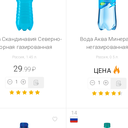
 Скандинавия Северно-
Вода Аква Минер
горная газированная
негазированна
Россия, 1.45 л.
Россия, 0.5 л.
29
.99
₽
ЦЕНА
14