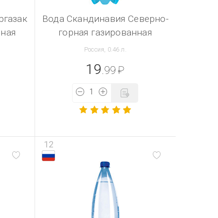
ргазак
Вода Скандинавия Северно-
нная
горная газированная
Россия, 0.46 л.
19
.99
₽
12