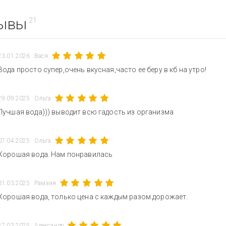
ывы
21
23.01.2026
Вася
Вода просто супер,очень вкусная,часто ее беру в кб на утро!
29.09.2025
Ольга
Лучшая вода))) выводит всю гадость из организма
07.04.2025
Ольга
Хорошая вода. Нам понравилась
31.03.2025
Рамзия
Хорошая вода, только цена с каждым разом дорожает.
27.03.2025
Александр