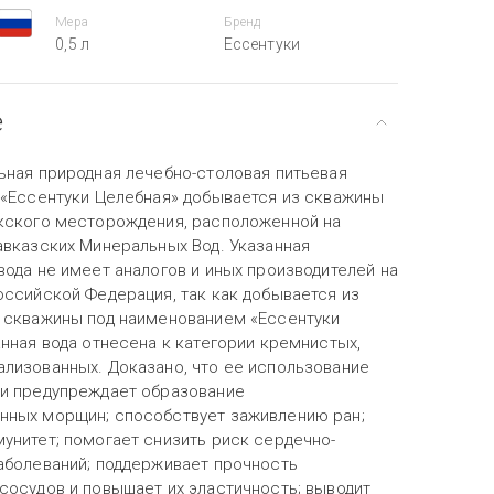
Мера
Бренд
0,5 л
Ессентуки
е
ьная природная лечебно-столовая питьевая
 «Ессентуки Целебная» добывается из скважины
кского месторождения, расположенной на
авказских Минеральных Вод. Указанная
ода не имеет аналогов и иных производителей на
оссийской Федерация, так как добывается из
 скважины под наименованием «Ессентуки
нная вода отнесена к категории кремнистых,
лизованных. Доказано, что ее использование
и предупреждает образование
ных морщин; способствует заживлению ран;
унитет; помогает снизить риск сердечно-
аболеваний; поддерживает прочность
сосудов и повышает их эластичность; выводит