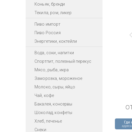
Коньяк, бренди
Текила, ром, ликер
Пиво импорт
Пиво Россия
Энергетики, коктейли
Вода, соки, напитки
Спортпит, полезный перекус
Мясо, рыба, икра
Заморозка, мороженое
Молоко, сыры, яйцо
Чай, кофе
Бакалея, консервы
о
Шоколад, конфеты
Хлеб, печенье
Где 
адреса
Снеки