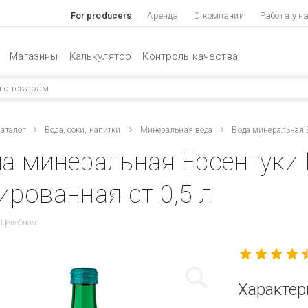
For producers
Аренда
О компании
Работа у н
Магазины
Калькулятор
Контроль качества
аталог
Вода, соки, напитки
Минеральная вода
Вода минеральная 
а минеральная Ессентуки
ированная ст 0,5 л
 Целебная
Характер