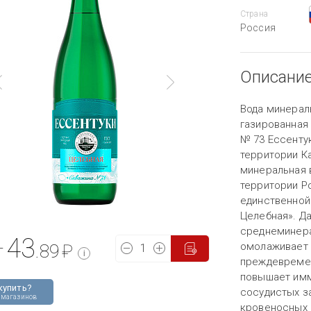
Страна
Россия
Описани
Вода минерал
газированная
№ 73 Ессенту
территории К
минеральная в
территории Р
единственной
Целебная». Да
среднеминера
43
омолаживает 
т
.89
₽
i
преждевремен
повышает имм
купить?
сосудистых з
 магазинов
кровеносных 