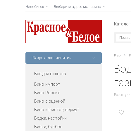
Челябинск
Выберите адрес магазина
Каталог
К&Б
К
Вода, соки, напитки
Вод
Всё для пикника
газ
Вино импорт
Вино Россия
Ессентуки
Вино с оценкой
Вино игристое, вермут
Водка, настойки
Виски, бурбон