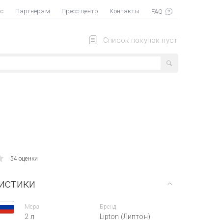
ас
Партнерам
Пресс-центр
Контакты
Список покупок пуст
54 оценки
истики
Мера
Бренд
2 л
Lipton (Липтон)