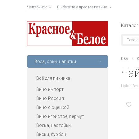
Челябинск
Выберите адрес магазина
Каталог
К&Б
К
Вода, соки, напитки
Чай
Всё для пикника
Lipton Зе
Вино импорт
Вино Россия
Вино с оценкой
Вино игристое, вермут
Водка, настойки
Виски, бурбон