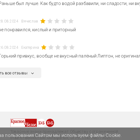
Раньше был лучше. Как будто водой разбавили, ни сладости, ни в
28.08.2024
Вячеслав
не понравился, кислый и приторный
26.08.2024
Екатерина
Горький привкус, вообще не вкусный палёный Липтон, не оригин
ть все отзывы
Товарные знаки принадлежат Обществу с ограниченной
ва пользования Сайтом мы используем файлы Cookie.
ответственностью «Альфа-М», ОГРН 1147746779025