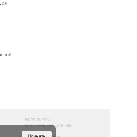
куса
альный
Нашли ошибку?
Пожалуйста, сообщите нам
Принять