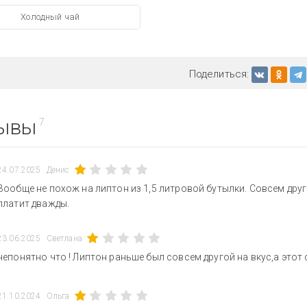
Холодный чай
Поделиться:
ывы
7
24.07.2025
Денис
Вообще не похож на липтон из 1,5 литровой бутылки. Совсем друг
платит дважды.
23.06.2025
Светлана
непонятно что ! Липтон раньше был совсем другой на вкус,а этот 
21.10.2024
Ольга