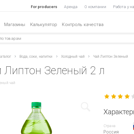
For producers
Аренда
О компании
Работа у н
Магазины
Калькулятор
Контроль качества
аталог
Вода, соки, напитки
Холодный чай
Чай Липтон Зеленый
 Липтон Зеленый 2 л
леный чай
Характер
Страна
Россия