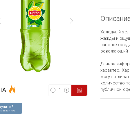
Описани
Холодный зеле
жажды и ощущ
напитке соед
освежающий в
Данная инфор
характер. Хар
могут отличат
количество то
НА
публичной оф
купить?
 магазинов