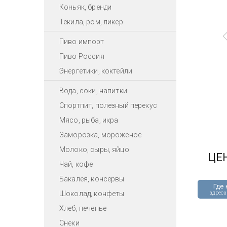
Коньяк, бренди
Текила, ром, ликер
Пиво импорт
Пиво Россия
Энергетики, коктейли
Вода, соки, напитки
Спортпит, полезный перекус
Мясо, рыба, икра
Заморозка, мороженое
Молоко, сыры, яйцо
ЦЕ
Чай, кофе
Бакалея, консервы
Где 
Шоколад, конфеты
адреса
Хлеб, печенье
Снеки