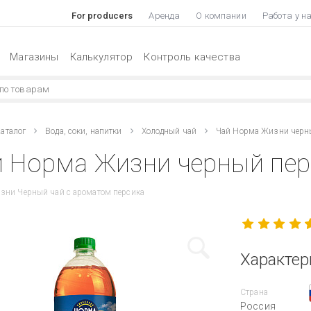
For producers
Аренда
О компании
Работа у н
Магазины
Калькулятор
Контроль качества
аталог
Вода, соки, напитки
Холодный чай
Чай Норма Жизни черн
 Норма Жизни черный перс
зни Черный чай с ароматом персика
Характер
Страна
Россия