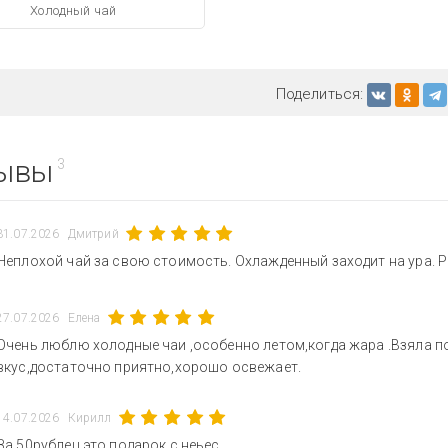
Холодный чай
Поделиться:
ывы
3
31.07.2026
Дмитрий
Неплохой чай за свою стоимость. Охлажденный заходит на ура. 
27.07.2026
Елена
Очень люблю холодные чаи ,особенно летом,когда жара .Взяла по
вкус,достаточно приятно,хорошо освежает.
14.07.2026
Кирилл
За 50рублец это подарок с неьес