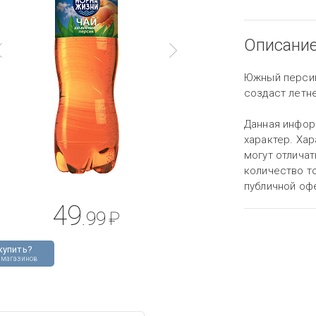
Описани
Южный персик
создаст летне
Данная инфор
характер. Хар
могут отличат
количество то
публичной оф
49
.99
₽
купить?
 магазинов