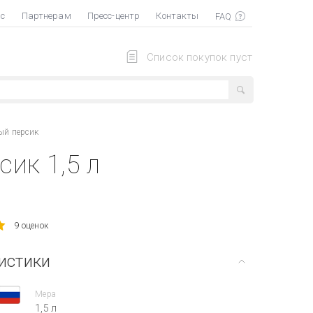
ас
Партнерам
Пресс-центр
Контакты
Список покупок пуст
ый персик
ик 1,5 л
9 оценок
истики
Мера
1,5 л