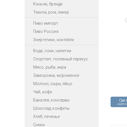
Коньяк, бренди
Текила, ром, ликер
Пиво импорт
Пиво Россия
Энергетики, коктейли
Вода, соки, напитки
Спортпит, полезный перекус
Мясо, рыба, икра
Заморозка, мороженое
Молоко, сыры, яйцо
Чай, кофе
Бакалея, консервы
Где 
адреса
Шоколад, конфеты
Хлеб, печенье
Снеки