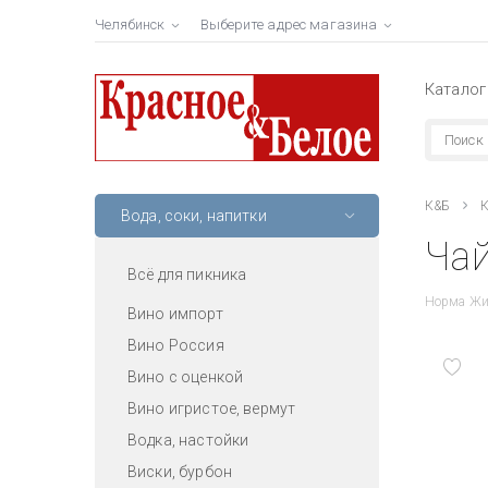
Челябинск
Выберите адрес магазина
Каталог
К&Б
К
Вода, соки, напитки
Чай
Всё для пикника
Норма Жи
Вино импорт
Вино Россия
Вино с оценкой
Вино игристое, вермут
Водка, настойки
Виски, бурбон