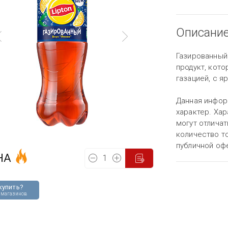
Описани
Газированный
продукт, кото
газацией, с я
Данная инфор
характер. Хар
могут отличат
количество то
публичной оф
НА
купить?
 магазинов