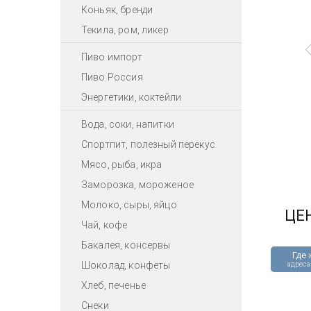
Коньяк, бренди
Текила, ром, ликер
Пиво импорт
Пиво Россия
Энергетики, коктейли
Вода, соки, напитки
Спортпит, полезный перекус
Мясо, рыба, икра
Заморозка, мороженое
Молоко, сыры, яйцо
ЦЕ
Чай, кофе
Бакалея, консервы
Где 
Шоколад, конфеты
адреса
Хлеб, печенье
Снеки