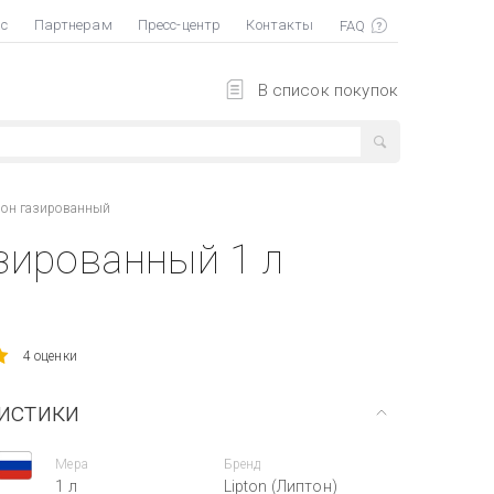
ас
Партнерам
Пресс-центр
Контакты
В список покупок
мон газированный
зированный 1 л
4 оценки
истики
Мера
Бренд
1 л
Lipton (Липтон)