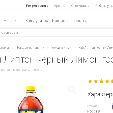
For producers
Аренда
О компании
Работа у н
Магазины
Калькулятор
Контроль качества
аталог
Вода, соки, напитки
Холодный чай
Чай Липтон черный Ли
 Липтон черный Лимон га
зированный со вкусом лимона
Характер
Страна
Россия