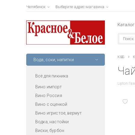
Челябинск
Выберите адрес магазина
Каталог
К&Б
К
Вода, соки, напитки
Чай
Всё для пикника
Lipton Га
Вино импорт
Вино Россия
Вино с оценкой
Вино игристое, вермут
Водка, настойки
Виски, бурбон