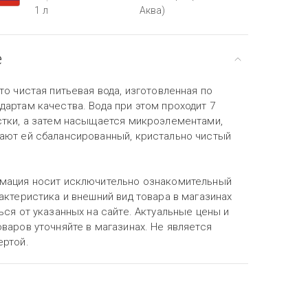
1 л
Аква)
е
то чистая питьевая вода, изготовленная по
артам качества. Вода при этом проходит 7
стки, а затем насыщается микроэлементами,
ают ей сбалансированный, кристально чистый
мация носит исключительно ознакомительный
актеристика и внешний вид товара в магазинах
ься от указанных на сайте. Актуальные цены и
варов уточняйте в магазинах. Не является
ертой.