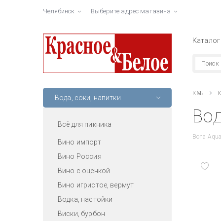
Челябинск
Выберите адрес магазина
Каталог
К&Б
К
Вода, соки, напитки
Вод
Всё для пикника
Bona Aqua
Вино импорт
Вино Россия
Вино с оценкой
Вино игристое, вермут
Водка, настойки
Виски, бурбон