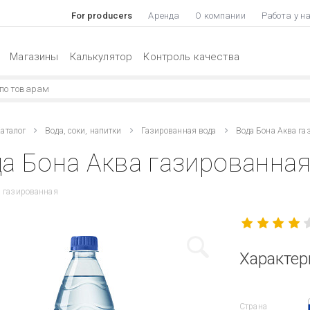
For producers
Аренда
О компании
Работа у н
Магазины
Калькулятор
Контроль качества
аталог
Вода, соки, напитки
Газированная вода
Вода Бона Аква га
а Бона Аква газированная
 газированная
Характер
Страна