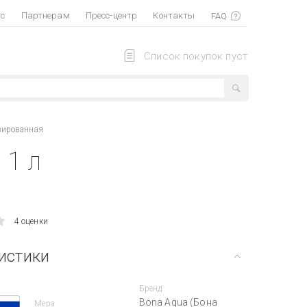
ас
Партнерам
Пресс-центр
Контакты
Список покупок пуст
зированная
 1 л
4 оценки
истики
Бренд
Bona Aqua (Бона
Мера