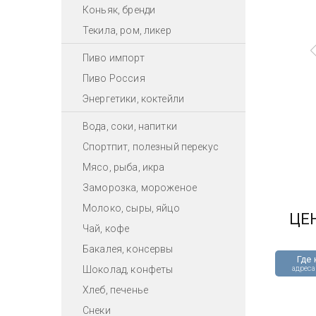
Коньяк, бренди
Текила, ром, ликер
Пиво импорт
Пиво Россия
Энергетики, коктейли
Вода, соки, напитки
Спортпит, полезный перекус
Мясо, рыба, икра
Заморозка, мороженое
Молоко, сыры, яйцо
ЦЕ
Чай, кофе
Бакалея, консервы
Где 
Шоколад, конфеты
адреса
Хлеб, печенье
Снеки