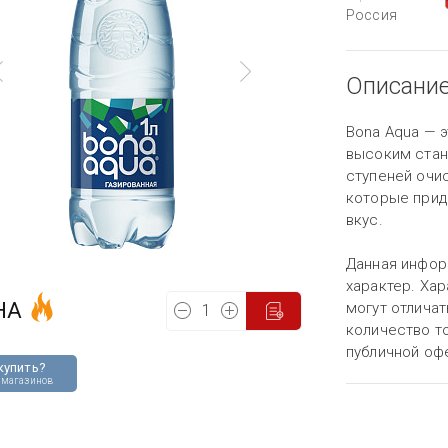
Россия
Описани
Bona Aqua — э
высоким станд
ступеней очи
которые прид
вкус.
Данная инфор
характер. Хар
НА
могут отличат
количество то
публичной оф
купить?
 магазинов