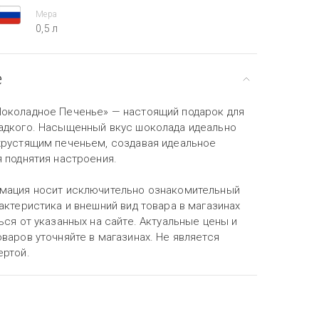
Мера
0,5 л
е
околадное Печенье» — настоящий подарок для
адкого. Насыщенный вкус шоколада идеально
хрустящим печеньем, создавая идеальное
 поднятия настроения.
мация носит исключительно ознакомительный
актеристика и внешний вид товара в магазинах
ься от указанных на сайте. Актуальные цены и
варов уточняйте в магазинах. Не является
ертой.