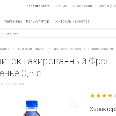
For producers
Аренда
О компании
Работа у н
Магазины
Калькулятор
Контроль качества
аталог
Вода, соки, напитки
Газированная вода
Напиток газирова
питок газированный Фреш
енье 0,5 л
le Choco Cookies
Характер