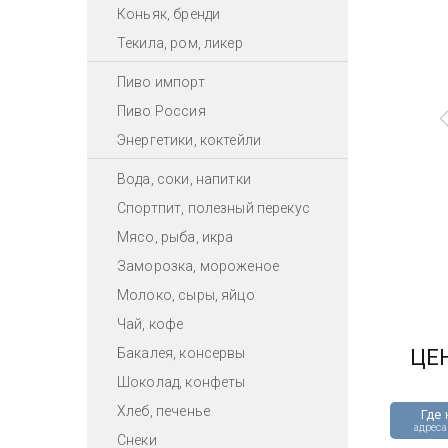
Коньяк, бренди
Текила, ром, ликер
Пиво импорт
Пиво Россия
Энергетики, коктейли
Вода, соки, напитки
Спортпит, полезный перекус
Мясо, рыба, икра
Заморозка, мороженое
Молоко, сыры, яйцо
Чай, кофе
Бакалея, консервы
ЦЕ
Шоколад, конфеты
Хлеб, печенье
Где 
адреса
Снеки