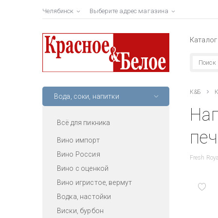
Челябинск
Выберите адрес магазина
Каталог
К&Б
К
Вода, соки, напитки
На
Всё для пикника
печ
Вино импорт
Вино Россия
Fresh Roya
Вино с оценкой
Вино игристое, вермут
Водка, настойки
Виски, бурбон