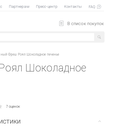
ас
Партнерам
Пресс-центр
Контакты
В список покупок
нный Фреш Роял Шоколадное печенье
 Роял Шоколадное
7 оценок
истики