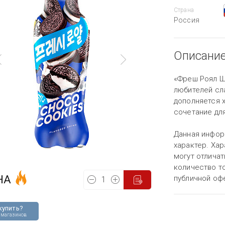
Страна
Россия
Описани
«Фреш Роял Ш
любителей сл
дополняется 
сочетание для
Данная инфор
характер. Хар
могут отличат
количество то
НА
публичной оф
купить?
 магазинов