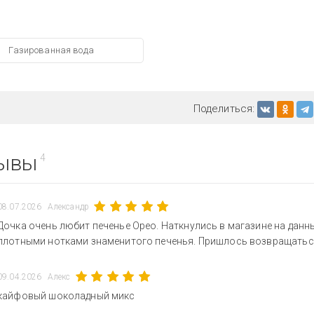
Газированная вода
Поделиться:
ывы
4
08.07.2026
Александр
Дочка очень любит печенье Орео. Наткнулись в магазине на данны
плотными нотками знаменитого печенья. Пришлось возвращаться 
09.04.2026
Алекс
кайфовый шоколадный микс