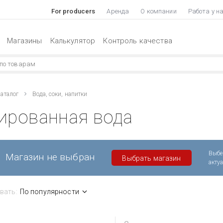
For producers
Аренда
О компании
Работа у н
Магазины
Калькулятор
Контроль качества
аталог
Вода, соки, напитки
ированная вода
Выбе
Магазин не выбран
Выбрать магазин
акту
вать:
По популярности