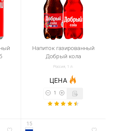
нный
Напиток газированный
б
Добрый кола
Россия, 1 л.
ЦЕНА
15