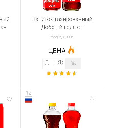
нный
Напиток газированный
нан
Добрый кола ст
Россия, 0.33 л.
ЦЕНА
12