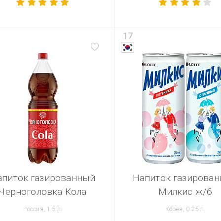
17
апиток газированный
Напиток газирова
Черноголовка Кола
Милкис ж/б
Россия, 1.5 л.
Корея, 0.25 л.