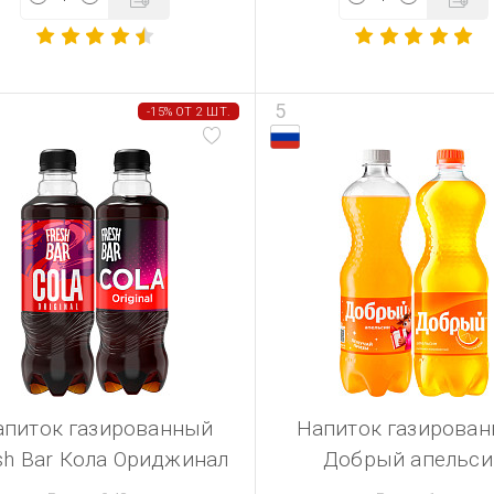
5
-15% ОТ 2 ШТ.
апиток газированный
Напиток газирова
sh Bar Кола Ориджинал
Добрый апельси