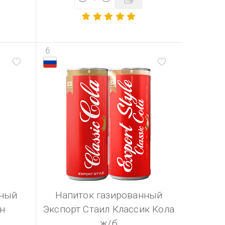
6
нный
Напиток газированный
н
Экспорт Стаил Классик Кола
ж/б