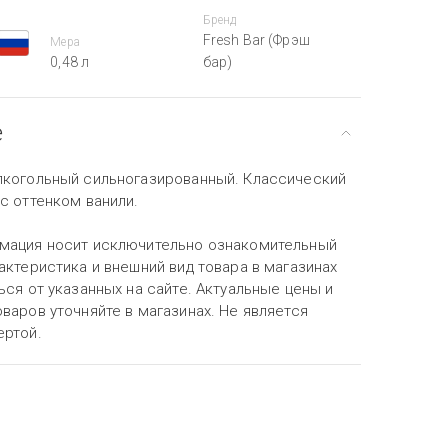
Бренд
Fresh Bar (Фрэш
Мера
0,48 л
бар)
е
лкогольный сильногазированный. Классический
с оттенком ванили.
мация носит исключительно ознакомительный
актеристика и внешний вид товара в магазинах
ься от указанных на сайте. Актуальные цены и
варов уточняйте в магазинах. Не является
ертой.