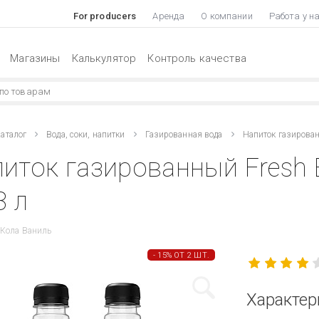
For producers
Аренда
О компании
Работа у н
Магазины
Калькулятор
Контроль качества
аталог
Вода, соки, напитки
Газированная вода
Напиток газирован
иток газированный Fresh 
8 л
 Кола Ваниль
- 15% ОТ 2 ШТ.
Характер