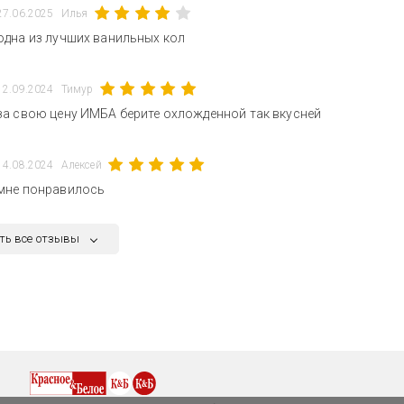
27.06.2025
Илья
одна из лучших ванильных кол
12.09.2024
Тимур
за свою цену ИМБА берите охложденной так вкусней
14.08.2024
Алексей
мне понравилось
ть все отзывы