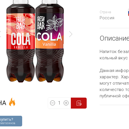
Страна
Россия
Описани
Напиток беза
кольный вкус 
Данная инфор
характер. Хар
могут отличат
количество то
публичной оф
НА
купить?
 магазинов