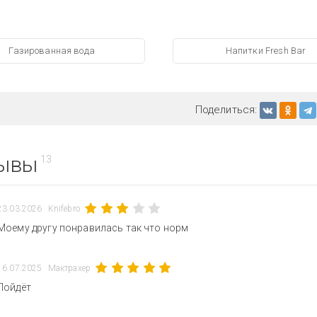
Газированная вода
Напитки Fresh Bar
Поделиться:
ывы
13
23.03.2026
Knifebro
Моему другу понравилась так что норм
16.07.2025
Мактрахер
Пойдёт