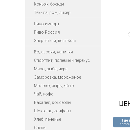
Коньяк, бренди
Текила, ром, ликер
Пиво импорт
Пиво Россия
Энергетики, коктейли
Вода, соки, напитки
Спортпит, полезный перекус
Мясо, рыба, икра
Заморозка, мороженое
Молоко, сыры, яйцо
Чай, кофе
Бакалея, консервы
ЦЕ
Шоколад, конфеты
Хлеб, печенье
Где 
адреса
Снеки