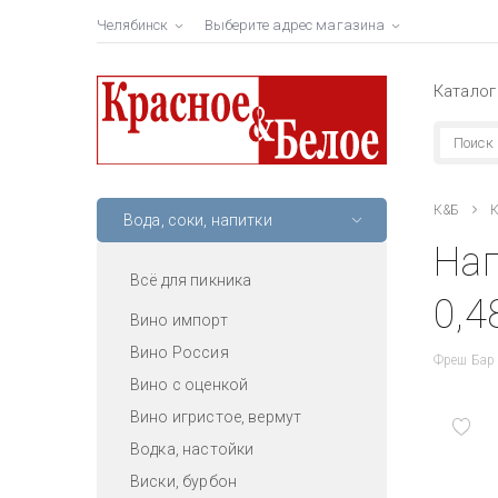
Челябинск
Выберите адрес магазина
Каталог
К&Б
К
Вода, соки, напитки
Нап
Всё для пикника
0,4
Вино импорт
Вино Россия
Фреш Бар
Вино с оценкой
Вино игристое, вермут
Водка, настойки
Виски, бурбон