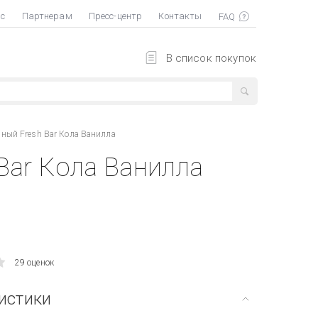
ас
Партнерам
Пресс-центр
Контакты
В список покупок
ный Fresh Bar Кола Ванилла
Bar Кола Ванилла
29 оценок
истики