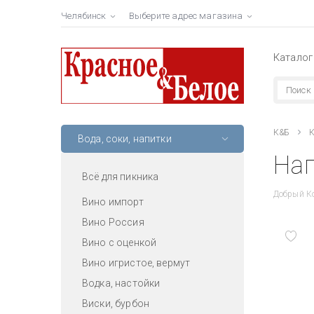
Челябинск
Выберите адрес магазина
Каталог
К&Б
К
Вода, соки, напитки
Нап
Всё для пикника
Добрый К
Вино импорт
Вино Россия
Вино с оценкой
Вино игристое, вермут
Водка, настойки
Виски, бурбон