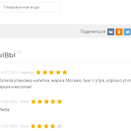
Газированная вода
Поделиться:
ывы
23
14.07.2025
Надежда
Купила упаковку напитка, жара в Москве, пью с утра, хорошо уто
яркая и веселая!
16.06.2025
Имба
Имба
12.05.2025
Илья