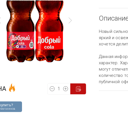
Описани
Новый сильно
яркий и осве
хочется делит
Данная инфор
характер. Хар
могут отличат
количество то
публичной оф
НА
купить?
 магазинов