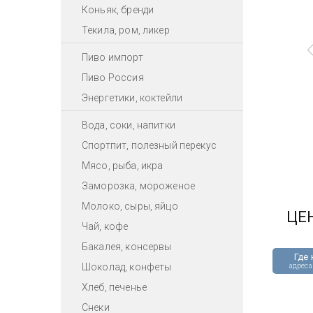
Коньяк, бренди
Текила, ром, ликер
Пиво импорт
Пиво Россия
Энергетики, коктейли
Вода, соки, напитки
Спортпит, полезный перекус
Мясо, рыба, икра
Заморозка, мороженое
Молоко, сыры, яйцо
ЦЕ
Чай, кофе
Бакалея, консервы
Где 
Шоколад, конфеты
адреса
Хлеб, печенье
Снеки