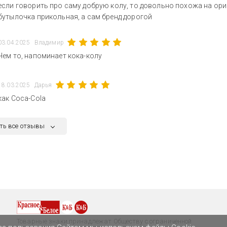
если говорить про саму добрую колу, то довольно похожа на ори
бутылочка прикольная, а сам бренд дорогой
03.04.2025
Владимир
Чем то, напоминает кока-колу
18.03.2025
Дарья
как Coca-Cola
ть все отзывы
Товарные знаки принадлежат Обществу с ограниченной