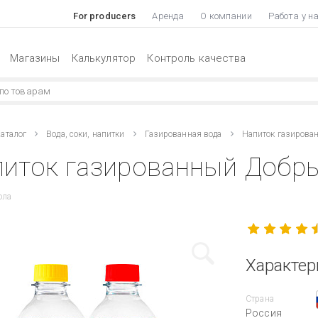
For producers
Аренда
О компании
Работа у н
Магазины
Калькулятор
Контроль качества
аталог
Вода, соки, напитки
Газированная вода
Напиток газирова
иток газированный Добрый
ола
Характер
Страна
Россия