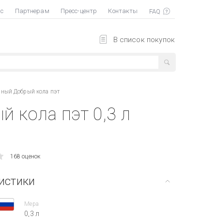
ас
Партнерам
Пресс-центр
Контакты
В список покупок
нный Добрый кола пэт
 кола пэт 0,3 л
168 оценок
истики
Мера
0,3 л