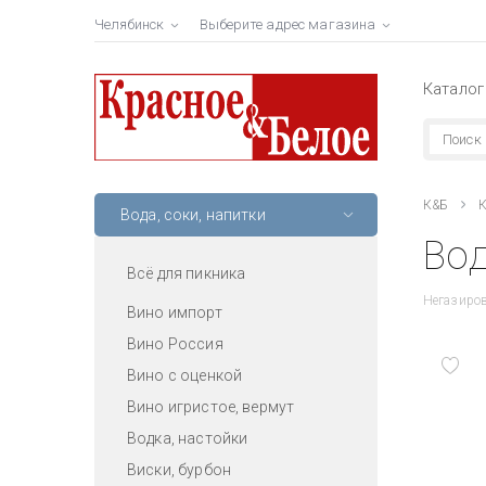
Челябинск
Выберите адрес магазина
Каталог
К&Б
К
Вода, соки, напитки
Вод
Всё для пикника
Негазиров
Вино импорт
Вино Россия
Вино с оценкой
Вино игристое, вермут
Водка, настойки
Виски, бурбон