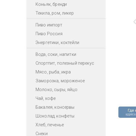
Коньяк, бренди
Текила, ром, ликер
Пиво импорт
Пиво Россия
Энергетики, коктейли
Вода, соки, напитки
Спортпит, полезный перекус
Мясо, рыба, икра
Заморозка, мороженое
Молоко, сыры, яйцо
Чай, кофе
Бакалея, консервы
Где 
адреса
Шоколад, конфеты
Хлеб, печенье
Снеки