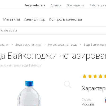
For producers
Аренда
О компании
Работа у н
Магазины
Калькулятор
Контроль качества
аталог
Вода, соки, напитки
Негазированная вода
Вода Байколодж
а Байколоджи негазирован
анная питьевая вода Baikology
Характер
Страна
Россия