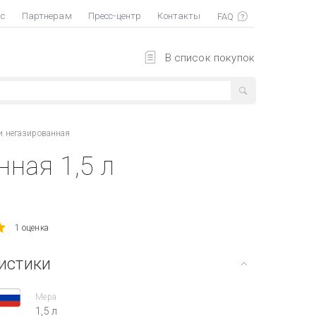
ас
Партнерам
Пресс-центр
Контакты
В список покупок
и негазированная
ная 1,5 л
1 оценка
истики
Мера
1,5 л