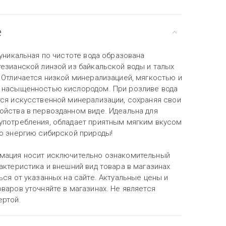
е
 уникальная по чистоте вода образована
тезианской линзой из байкальской воды и талых
 Отличается низкой минерализацией, мягкостью и
 насыщенностью кислородом. При розливе вода
тся искусственной минерализации, сохраняя свои
ойства в первозданном виде. Идеальна для
употребления, обладает приятным мягким вкусом
ую энергию сибирской природы!
мация носит исключительно ознакомительный
актеристика и внешний вид товара в магазинах
ься от указанных на сайте. Актуальные цены и
варов уточняйте в магазинах. Не является
ертой.