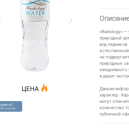
Описани
«Baikology» —
природной ар
вод ледников.
естественной
не подвергае
природные св
ежедневного 
и дарит чист
ЦЕНА
Данная инфор
характер. Хар
могут отличат
купить?
количество то
 магазинов
публичной оф