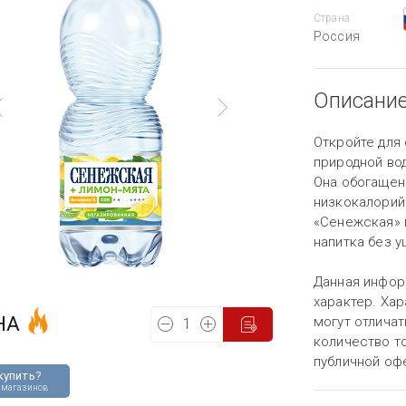
Страна
Россия
Описани
Откройте для 
природной во
Она обогащен
низкокалорий
«Сенежская» 
напитка без 
Данная инфор
характер. Хар
НА
могут отличат
количество то
публичной оф
купить?
 магазинов