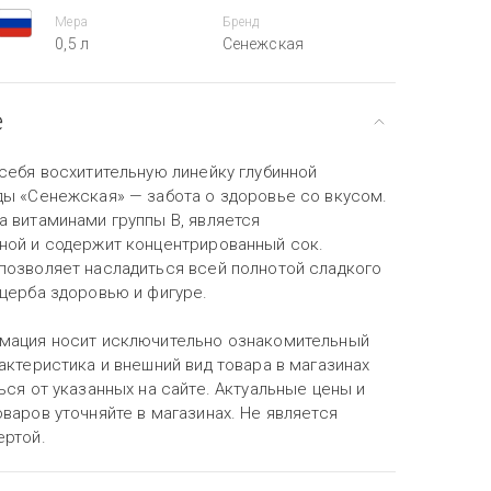
Мера
Бренд
0,5 л
Сенежская
е
себя восхитительную линейку глубинной
ды «Сенежская» — забота о здоровье со вкусом.
а витаминами группы B, является
ной и содержит концентрированный сок.
позволяет насладиться всей полнотой сладкого
ущерба здоровью и фигуре.
мация носит исключительно ознакомительный
актеристика и внешний вид товара в магазинах
ься от указанных на сайте. Актуальные цены и
варов уточняйте в магазинах. Не является
ертой.