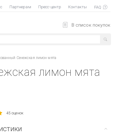
ас
Партнерам
Пресс-центр
Контакты
В список покупок
рованный Сенежская лимон мята
ежская лимон мята
45 оценок
истики