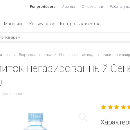
For producers
Аренда
О компании
Работа у н
Магазины
Калькулятор
Контроль качества
аталог
Вода, соки, напитки
Негазированная вода
Напиток негази
питок негазированный Сен
 л
 Лимон и мята
Характер