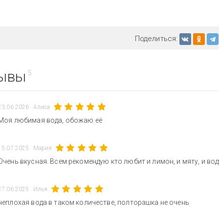
Поделиться:
ывы
5
23.06.2026
Алиса
Моя любимая вода, обожаю её
15.07.2025
Мария
Очень вкусная. Всем рекомендую кто любит и лимон, и мяту, и вод
27.06.2025
Илья
неплохая вода в таком количестве, полторашка не очень