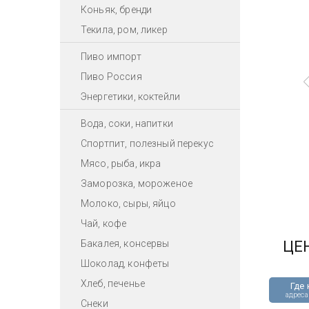
Коньяк, бренди
Текила, ром, ликер
Пиво импорт
Пиво Россия
Энергетики, коктейли
Вода, соки, напитки
Спортпит, полезный перекус
Мясо, рыба, икра
Заморозка, мороженое
Молоко, сыры, яйцо
Чай, кофе
Бакалея, консервы
ЦЕ
Шоколад, конфеты
Хлеб, печенье
Где 
адреса
Снеки