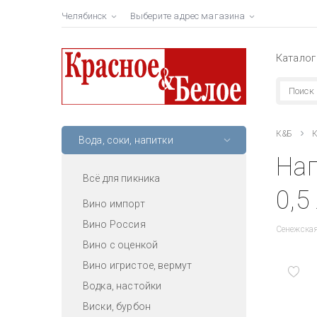
Челябинск
Выберите адрес магазина
Каталог
К&Б
К
Вода, соки, напитки
На
Всё для пикника
0,5
Вино импорт
Вино Россия
Сенежская
Вино с оценкой
Вино игристое, вермут
Водка, настойки
Виски, бурбон