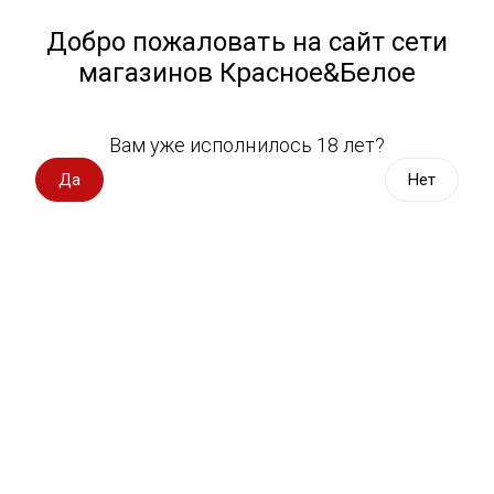
Работа у нас
Назад
Добро пожаловать на сайт сети
магазинов Красное&Белое
Всё для пикника
Спецпредложения
Вам уже исполнилось 18 лет?
Негазированная вода
Вино импорт
Да
Нет
Вино Россия
Магазин не выбран
Выберите магазин, чтобы увидеть актуальный каталог
Вино с оценкой
товаров.
Выбрать магазин
Вино игристое, вермут
Водка, настойки
Фильтры
Виски, бурбон
Сортировать:
По популярности
Коньяк, бренди