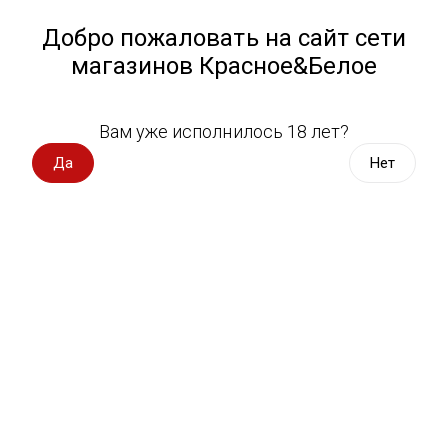
Работа у нас
Назад
Добро пожаловать на сайт сети
магазинов Красное&Белое
Всё для пикника
Спецпредложения
Вам уже исполнилось 18 лет?
Сыр, крекеры
Вино импорт
Да
Нет
Вино Россия
Магазин не выбран
Выберите магазин, чтобы увидеть актуальный каталог
Вино с оценкой
товаров.
Выбрать магазин
Вино игристое, вермут
Водка, настойки
Фильтры
Виски, бурбон
Сортировать:
По популярности
Коньяк, бренди