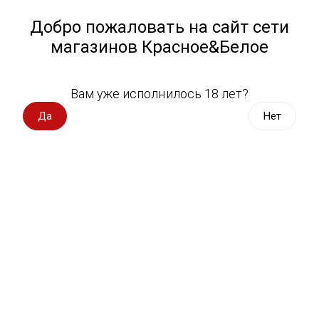
Работа у нас
Назад
Добро пожаловать на сайт сети
магазинов Красное&Белое
Всё для пикника
Спецпредложения
Вам уже исполнилось 18 лет?
Чипсы, сухарики, снэки
Вино импорт
Да
Нет
Вино Россия
Магазин не выбран
Выберите магазин, чтобы увидеть актуальный каталог
Вино с оценкой
товаров.
Выбрать магазин
Вино игристое, вермут
Водка, настойки
Фильтры
Виски, бурбон
Сортировать:
По популярности
Коньяк, бренди