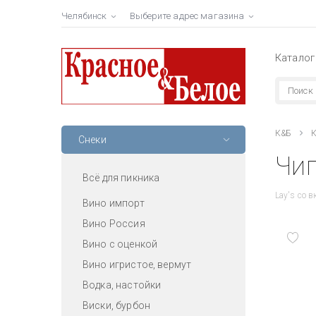
Челябинск
Выберите адрес магазина
Каталог
К&Б
К
Снеки
Чип
Всё для пикника
Lay's со 
Вино импорт
Вино Россия
Вино с оценкой
Вино игристое, вермут
Водка, настойки
Виски, бурбон