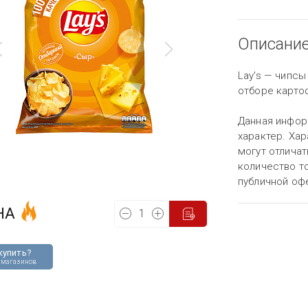
Описани
Lay's — чипсы
отборе картоф
Данная инфор
характер. Хар
могут отличат
количество то
публичной оф
НА
купить?
 магазинов