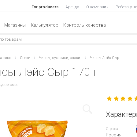
For producers
Аренда
О компании
Работа у н
Магазины
Калькулятор
Контроль качества
аталог
Снеки
Чипсы, сухарики, снэки
Чипсы Лэйс Сыр
сы Лэйс Сыр 170 г
вкусом сыра
Характер
Страна
Россия