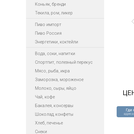
Коньяк, бренди
Текила, ром, ликер
Пиво импорт
Пиво Россия
Энергетики, коктейли
Вода, соки, напитки
Спортпит, полезный перекус
Мясо, рыба, икра
Заморозка, мороженое
Молоко, сыры, яйцо
ЦЕ
Чай, кофе
Бакалея, консервы
Где 
Шоколад, конфеты
адреса
Хлеб, печенье
Снеки