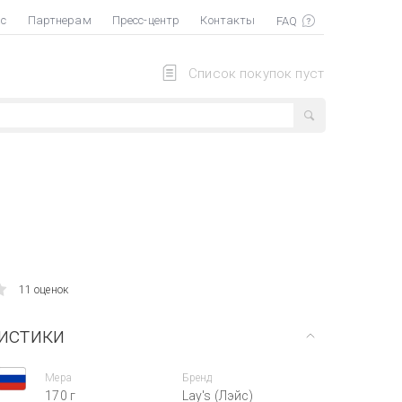
ас
Партнерам
Пресс-центр
Контакты
Список покупок пуст
11 оценок
истики
Мера
Бренд
170 г
Lay's (Лэйс)