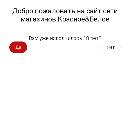
Работа у нас
Назад
Добро пожаловать на сайт сети
магазинов Красное&Белое
Всё для пикника
Спецпредложения
Вам уже исполнилось 18 лет?
Чипсы, сухарики, снэки
Вино импорт
Да
Нет
Вино Россия
Магазин не выбран
Выберите магазин, чтобы увидеть актуальный каталог
Вино с оценкой
товаров.
Выбрать магазин
Вино игристое, вермут
Водка, настойки
Фильтры
Виски, бурбон
Сортировать:
По популярности
Коньяк, бренди