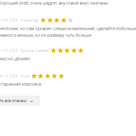
Хороший хлеб, очень радует, вкусовой вкус сметаны
21.02.2025
Александр
неплохие, но сам сухарик слишком маленький, сделайте побольше н
немного меньше, но по размеру чуть больше
21.01.2025
Крылов Алексей
вкусно, дёшево
05.12.2024
Анна
старинная классика
ть все отзывы