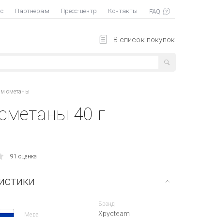
ас
Партнерам
Пресс-центр
Контакты
В список покупок
ом сметаны
сметаны 40 г
91 оценка
истики
Бренд
Хрусteam
Мера