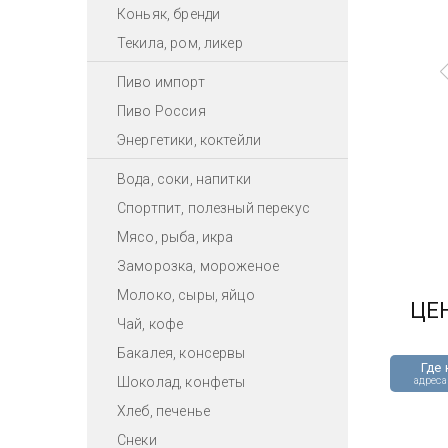
Коньяк, бренди
Текила, ром, ликер
Пиво импорт
Пиво Россия
Энергетики, коктейли
Вода, соки, напитки
Спортпит, полезный перекус
Мясо, рыба, икра
Заморозка, мороженое
Молоко, сыры, яйцо
ЦЕ
Чай, кофе
Бакалея, консервы
Где 
Шоколад, конфеты
адреса
Хлеб, печенье
Снеки