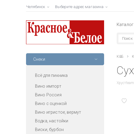
Челябинск
Выберите адрес магазина
Каталог
К&Б
К
Снеки
Сух
Всё для пикника
Хрустteam
Вино импорт
Вино Россия
Вино с оценкой
Вино игристое, вермут
Водка, настойки
Виски, бурбон