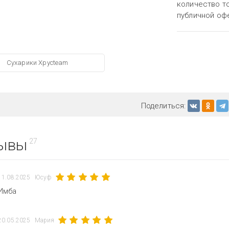
количество то
публичной оф
Сухарики Хрусteam
Поделиться:
ывы
27
11.08.2025
Юсуф
Имба
20.05.2025
Мария