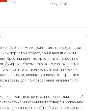
40 г
(Хрустим)
е
стим Сметана — это оригинальные хрустящие
ушной пористой структурой и насыщенным
ны. Хрустим приятно хрустят и с легкостью
я. Сухарики Хрусteam можно употреблять в
ного и сытного перекуса, легкой закуски к
ым напиткам, подавать в качестве гренок к
спользовать для приготовления знаменитого
ь.
мация носит исключительно ознакомительный
актеристика и внешний вид товара в магазинах
ься от указанных на сайте. Актуальные цены и