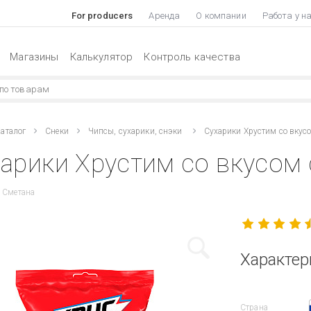
For producers
Аренда
О компании
Работа у н
Магазины
Калькулятор
Контроль качества
аталог
Снеки
Чипсы, сухарики, снэки
Сухарики Хрустим со вкус
арики Хрустим со вкусом 
 Сметана
Характер
Страна