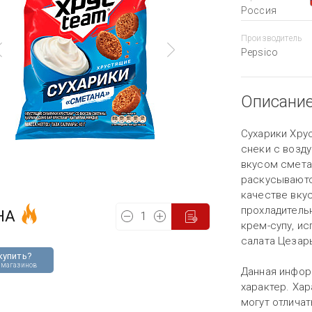
Россия
Производитель
Pepsico
Описани
Сухарики Хру
снеки с возд
вкусом смета
раскусываютс
качестве вкус
прохладительн
НА
крем-супу, и
салата Цезар
купить?
 магазинов
Данная инфор
характер. Хар
могут отличат