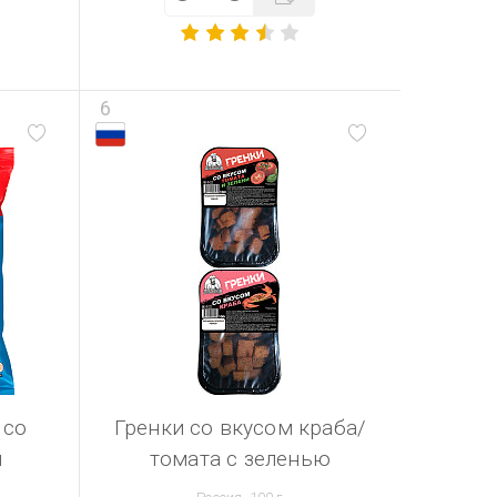
6
 со
Гренки со вкусом краба/
ы
томата с зеленью