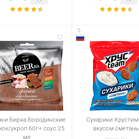
5
нки Бирка Бородинские
Сухарики Хрустим
нок/укроп 60г+ соус 25
вкусом сметан
мл