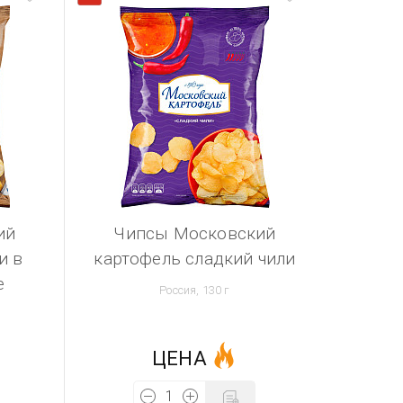
ий
Чипсы Московский
и в
картофель сладкий чили
е
Россия, 130 г
ЦЕНА