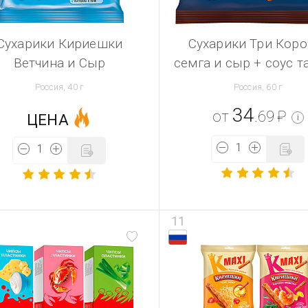
Сухарики Кириешки
Сухарики Три Коро
Ветчина и Сыр
семга и сыр + соус т
Россия, 40 г
Россия, 60 г
34
от
.69
₽
ЦЕНА
i
11