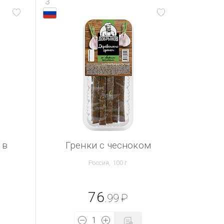
3
 в
Гренки с чесноком
Россия, 100 г
76
.99
₽