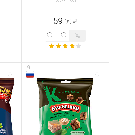
Россия, 100 г
59
.99
₽
9