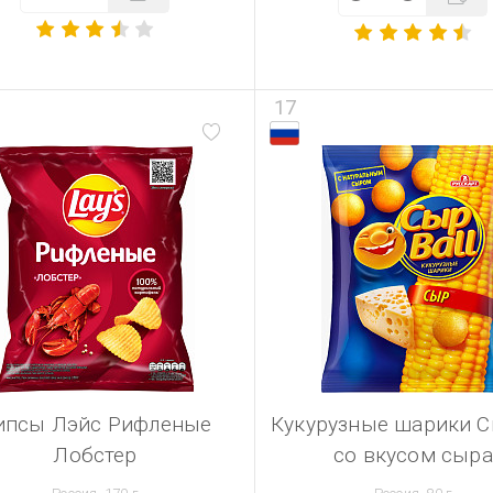
17
ипсы Лэйс Рифленые
Кукурузные шарики С
Лобстер
со вкусом сыра