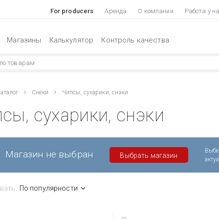
For producers
Аренда
О компании
Работа у н
Магазины
Калькулятор
Контроль качества
аталог
Снеки
Чипсы, сухарики, снэки
сы, сухарики, снэки
Выбе
Магазин не выбран
Выбрать магазин
акту
вать:
По популярности