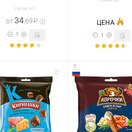
Россия, 40 г
Россия, 60 г
34
от
.69
₽
ЦЕНА
i
8