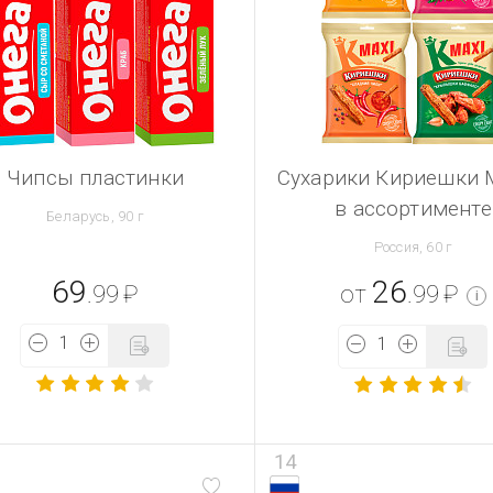
Чипсы пластинки
Сухарики Кириешки 
в ассортименте
Беларусь, 90 г
Россия, 60 г
69
26
.99
₽
от
.99
₽
i
14