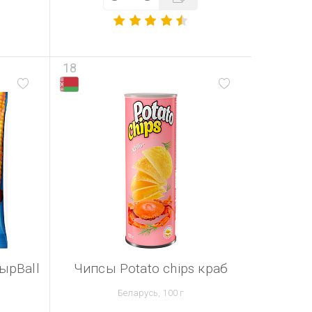
18
ырBall
Чипсы Potato chips краб
Беларусь, 100 г