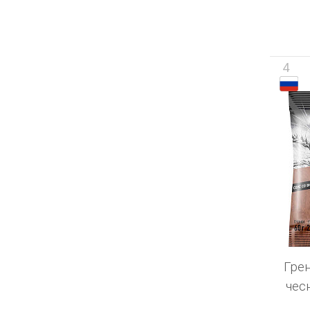
4
Гре
чес