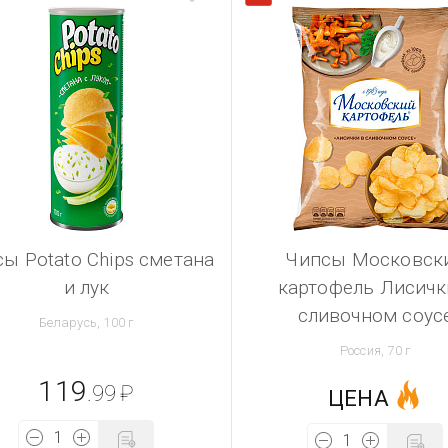
ы Potato Chips сметана
Чипсы Московск
и лук
картофель Лисичк
сливочном соус
Беларусь, 100 г
Россия, 70 г
119
.99
₽
ЦЕНА