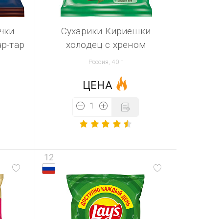
чки
Сухарики Кириешки
ар-тар
холодец с хреном
Россия, 40 г
ЦЕНА
12