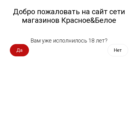
Работа у нас
Назад
Добро пожаловать на сайт сети
магазинов Красное&Белое
Всё для пикника
Спецпредложения
Вам уже исполнилось 18 лет?
Продукция бренда Dr.Korner
Вино импорт
Да
Нет
Вино Россия
Магазин не выбран
Выберите магазин, чтобы увидеть актуальный каталог
Вино с оценкой
товаров.
Выбрать магазин
Вино игристое, вермут
Водка, настойки
Фильтры
Виски, бурбон
Сортировать:
По популярности
Коньяк, бренди