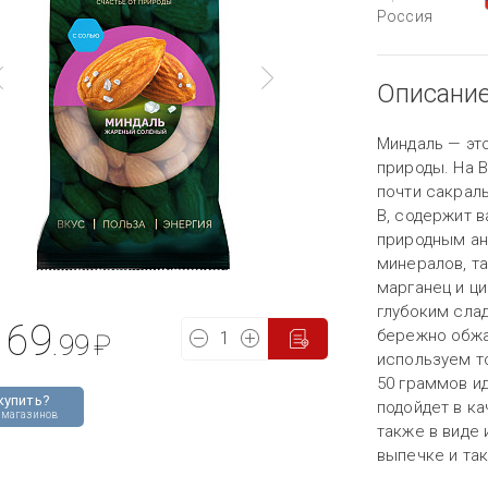
Россия
Описани
Миндаль — это
природы. На В
почти сакрал
В, содержит 
природным ан
минералов, та
марганец и ц
глубоким сла
69
бережно обжа
.99
₽
используем т
50 граммов ид
купить?
подойдет в к
 магазинов
также в виде
выпечке и так