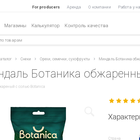
For producers
Аренда
О компании
Работа у н
Магазины
Калькулятор
Контроль качества
аталог
Снеки
Орехи, семечки, сухофрукты
Миндаль Ботаника обж
даль Ботаника обжаренны
ареный с солью Botanica
Характер
Страна