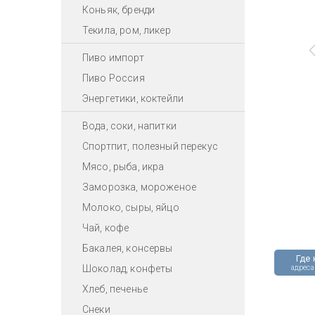
Коньяк, бренди
Текила, ром, ликер
Пиво импорт
Пиво Россия
Энергетики, коктейли
Вода, соки, напитки
Спортпит, полезный перекус
Мясо, рыба, икра
Заморозка, мороженое
Молоко, сыры, яйцо
Чай, кофе
Бакалея, консервы
Где 
Шоколад, конфеты
адреса
Хлеб, печенье
Снеки