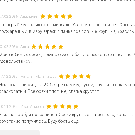
27.02.2026
Анастасия
Я теперь беру только этот миндаль. Уж очень понравился. Очень в
поджаренный, в меру. Орехи в пачке все ровные, крупные, красивы
02.02.2026
Анна
Мои любимые орехи, покупаю их стабильно несколько в неделю. 
удовольствием.
17.12.2025
Наталья Мельникова
Невероятный миндаль! Обжарен в меру, сухой, внутри слегка мас
сладковатый. Все орехи плотные, слегка хрустят.
20.11.2025
Иван Андреев
Взял на пробу и понравился. Орехи крупные, на вкус сладковатые
сочетание получилось. Буду брать ещё