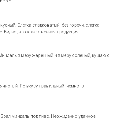
кусный. Слегка сладковатый, без горечи, слегка
е. Видно, что качественная продукция.
Миндаль в меру жаренный и в меру соленый, кушаю с
лянистый. По вкусу правильный, немного
. Брал миндаль под пиво. Неожиданно удачное