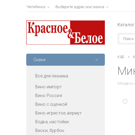
Челябинск
Выберите адрес магазина
Каталог
К&Б
К
Снеки
Мин
Всё для пикника
Миндаль ж
Вино импорт
Вино Россия
Вино с оценкой
Вино игристое, вермут
Водка, настойки
Виски, бурбон