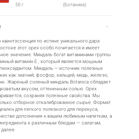
50 г
(Ботаника)
е
 квинтэссенция по истине уникального дара
остоке этот орех особо почитается и имеет
ьное значение. Миндаль богат витаминами группы
важный витамин Е , который является мощным
тиоксидантом. Миндаль — источник полезных
ких как: магний, фосфор, кальций, медь, железо,
инк. Жареный соленый миндаль Botanica обладает
дковатым вкусом, оттененным солью. Орех
ривается, сохраняя полезные свойства. Мы
олько отборное откалиброванное сырье. Формат
еален для легкого полезного для перекуса,
ачестве дополнения к вашим любимым напиткам, а
 ингредиента к различным блюдам — салатам,
 далее.