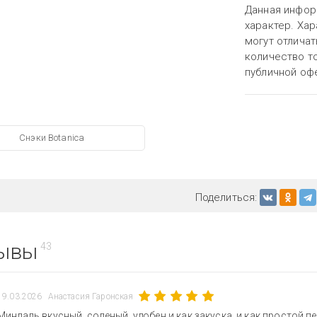
Данная инфор
характер. Хар
могут отличат
количество то
публичной оф
Снэки Botanica
Поделиться:
ывы
43
19.03.2026
Анастасия Гаронская
Миндаль вкусный, соленый, удобен и как закуска, и как простой пе