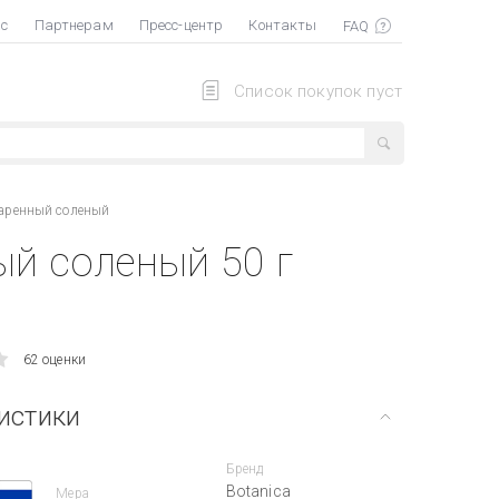
ас
Партнерам
Пресс-центр
Контакты
Список покупок пуст
аренный соленый
й соленый 50 г
62 оценки
истики
Бренд
Botanica
Мера