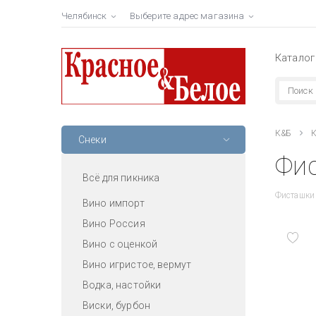
Челябинск
Выберите адрес магазина
Каталог
К&Б
К
Снеки
Фис
Всё для пикника
Фисташки 
Вино импорт
Вино Россия
Вино с оценкой
Вино игристое, вермут
Водка, настойки
Виски, бурбон