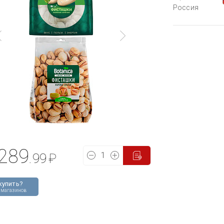
Россия
289
.99
₽
купить?
 магазинов