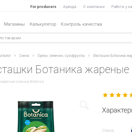
For producers
Аренда
О компании
Работа у н
Магазины
Калькулятор
Контроль качества
аталог
Снеки
Орехи, семечки, сухофрукты
Фисташки Ботаника жа
ташки Ботаника жареные 
жареные соленые Botanica
Характер
Страна