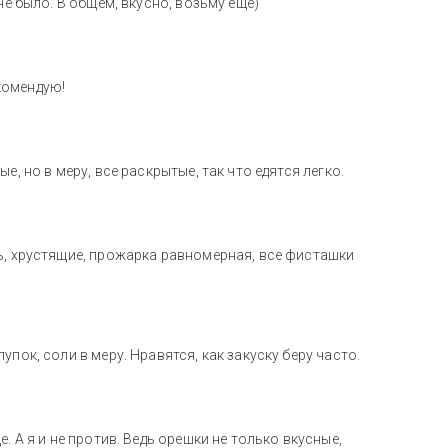
не было. В общем, вкусно, возьму еще)
комендую!
, но в меру, все раскрытые, так что едятся легко.
ь, хрустящие, прожарка равномерная, все фисташки
пок, соли в меру. Нравятся, как закуску беру часто.
. А я и не против. Ведь орешки не только вкусные,