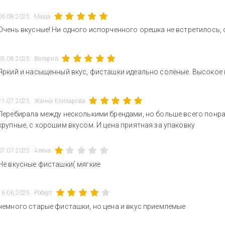
06.08.2025
Маша
Очень вкусные! Ни одного испорченного орешка не встретилось,
05.08.2025
Валерий
Яркий и насыщенный вкус, фисташки идеально солёные. Высокое
21.07.2025
Жанна Елизарова
Перебирала между несколькими брендами, но больше всего понр
крупные, с хорошим вкусом. И цена приятная за упаковку
07.07.2025
Алёна
Не вкусные фисташки( мягкие
16.06.2025
Роберт
немного старые фисташки, но цена и вкус приемлемые