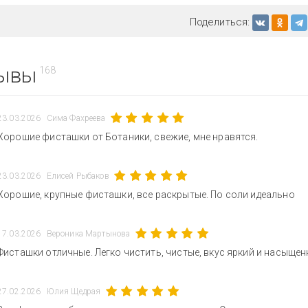
Поделиться:
ывы
168
23.03.2026
Сима Фахреева
Хорошие фисташки от Ботаники, свежие, мне нравятся.
23.03.2026
Елисей Рыбаков
Хорошие, крупные фисташки, все раскрытые. По соли идеально
17.03.2026
Вероника Мартынова
Фисташки отличные. Легко чистить, чистые, вкус яркий и насыщен
27.02.2026
Юлия Щедрая