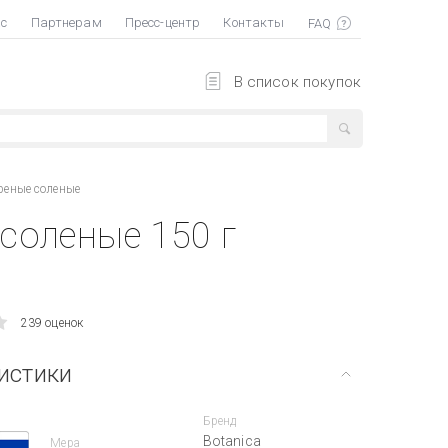
ас
Партнерам
Пресс-центр
Контакты
В список покупок
реные соленые
соленые 150 г
239 оценок
истики
Бренд
Botanica
Мера