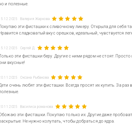
но и полезные.
15.12.2025
Валерия Жаркова
Покупаю эти фисташки к сливочному ликеру. Открыла для себя та
Нравится сладковатый вкус орешков, идеальный, чувствуется лег
15.12.2025
Сергей Д.
Только эти фисташки беру. Другие с ними рядом не стоят. Просто 
они вкусные!
20.11.2025
Оксана Рыбакова
Дети очень любят эти фисташки. Всегда просят их купить. За раз в
полезные.
20.11.2025
Василиса романова
Обожаю эти фисташки. Покупаю только их. Другие даже пробовать
раскрытые. Не нужно колупать, чтобы добраться до ядра.