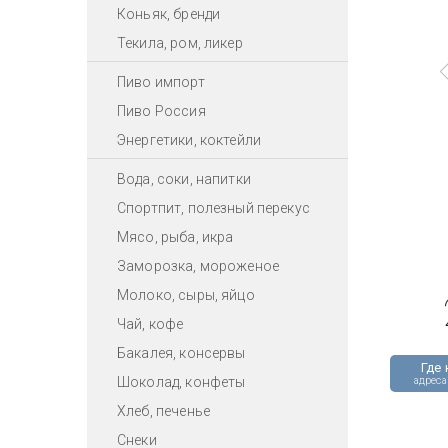
Коньяк, бренди
Текила, ром, ликер
Пиво импорт
Пиво Россия
Энергетики, коктейли
Вода, соки, напитки
Спортпит, полезный перекус
Мясо, рыба, икра
Заморозка, мороженое
Молоко, сыры, яйцо
Чай, кофе
Бакалея, консервы
Где 
Шоколад, конфеты
адреса
Хлеб, печенье
Снеки