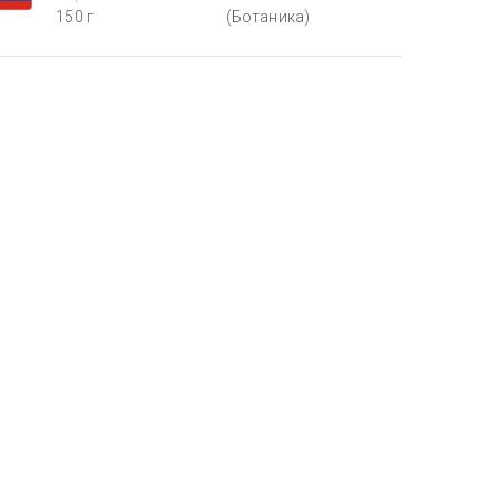
150 г
(Ботаника)