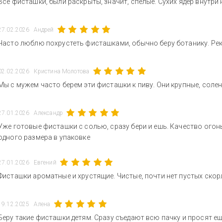
Все фисташки, были раскрыты, значит, спелые. Сухих ядер внутри 
27.02.2026
Андрей
Часто люблю похрустеть фисташками, обычно беру ботанику. Ре
02.02.2026
Кристина Молотова
Мы с мужем часто берем эти фисташки к пиву. Они крупные, соленые
27.01.2026
Александр
Уже готовые фисташки с солью, сразу бери и ешь. Качество огон
одного размера в упаковке
27.01.2026
Евгений
Фисташки ароматные и хрустящие. Чистые, почти нет пустых скорлу
19.12.2025
Алена
Беру такие фисташки детям. Сразу съедают всю пачку и просят еще