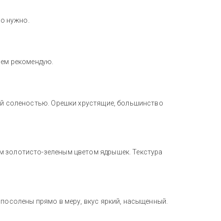
то нужно.
сем рекомендую.
кой соленостью. Орешки хрустящие, большинство
м золотисто-зеленым цветом ядрышек. Текстура
 посолены прямо в меру, вкус яркий, насыщенный.