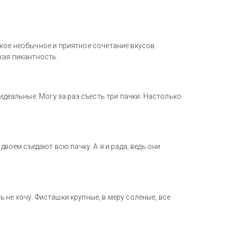
кое необычное и приятное сочетание вкусов.
кая пикантность.
идеальные. Могу за раз съесть три пачки. Настолько
двоем съедают всю пачку. А я и рада, ведь они
 не хочу. Фисташки крупные, в меру солёные, все