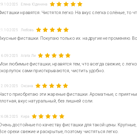
29.10.2025
Елена Юдинина
Фисташки нравятся. Чистятся легко. На вкус слегка солёные, то ч
21.10.2025
Любовь
Вкусные фисташки. Покупаю только их. на другие не променяю. В
16.09.2025
Агата Ли
Мои любимые фисташки, нравятся тем, что всегда свежие, с лег
скорлупок сами приоткрываются, чистить удобно.
12.09.2025
Оксана
Часто приобретаю эти жареные фисташки. Ароматные, с приятны
плотная, вкус натуральный, без лишней соли.
26.08.2025
Кира
Очень достойные по качеству фисташки для такой цены. Крупные,
Все орехи свежие и раскрытые, поэтому чистяться легко.