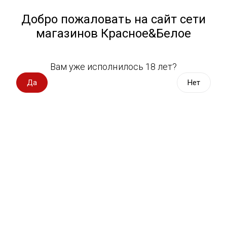
Работа у нас
Назад
Добро пожаловать на сайт сети
магазинов Красное&Белое
Всё для пикника
Спецпредложения
Вам уже исполнилось 18 лет?
Мясные снеки
Вино импорт
Да
Нет
Вино Россия
Магазин не выбран
Выберите магазин, чтобы увидеть актуальный каталог
Вино с оценкой
товаров.
Выбрать магазин
Вино игристое, вермут
Водка, настойки
Фильтры
Виски, бурбон
Сортировать:
По популярности
Коньяк, бренди