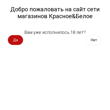
Работа у нас
Назад
Добро пожаловать на сайт сети
магазинов Красное&Белое
Всё для пикника
Спецпредложения
Вам уже исполнилось 18 лет?
Зефир, мармелад
Вино импорт
Да
Нет
Вино Россия
Магазин не выбран
Выберите магазин, чтобы увидеть актуальный каталог
Вино с оценкой
товаров.
Выбрать магазин
Вино игристое, вермут
Водка, настойки
Фильтры
Виски, бурбон
Сортировать:
По популярности
Коньяк, бренди